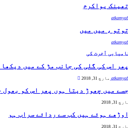
ھینک یواکرم
atkamyab
وتو ، میں میں
atkamyab
امیابی آخرت کی
ھر اس کی گلی کی جانب مڑ کے میں دیکھا
atkamyab
مارچ 31, 2018
سے میں چھوڑ دیتا ہوں پھر اس کو بھول 
چ 31, 2018
وڑھے ہوئے ہیں کب سے ردائے سراب ہم
چ 31, 2018