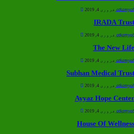
atkamyab
فروری 4, 2019
IRADA Trus
atkamyab
فروری 4, 2019
The New Lif
atkamyab
فروری 4, 2019
Subhan Medical Trus
atkamyab
فروری 4, 2019
Ayyaz Hope Cente
atkamyab
فروری 4, 2019
House Of Wellnes