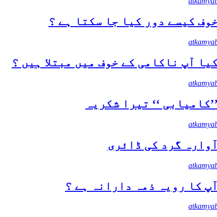
atkamyab
وف کیسے دور کیا جا سکتا ہے ؟
atkamyab
یا آپ ناکامی کے خوف میں مبتلا ہیں ؟
atkamyab
’کامیابی ‘‘ تیرا شکریہ
atkamyab
ٓوارہ گرد کی ڈائری
atkamyab
ٓپ کا رویہ ذمہ دارانہ ہے ؟
atkamyab