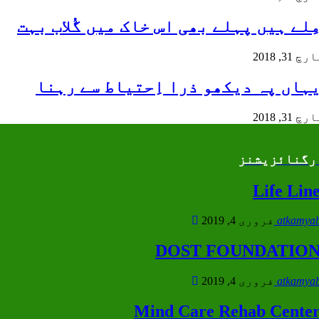
ِلے ہیں پہلے بھی اس خاک میں گُلاب بہت
چ 31, 2018
ہاں پہ دیکھو ذرا اِحتیاط سے رہنا
چ 31, 2018
رگنائزیشنز
Life Lin
atkamyab
فروری 4, 2019
DOST FOUNDATIO
atkamyab
فروری 4, 2019
Mind Care Rehab Cente