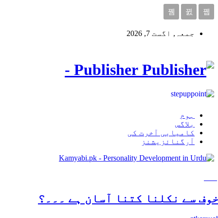
جمعہ, اگست 7, 2026
Publisher -
ہوم
بلاگس
کامیابی آخرت کی
آرگنائزیشنز
لاگس
وف سے نکلنا کتنا آسان ہے ۔۔۔؟