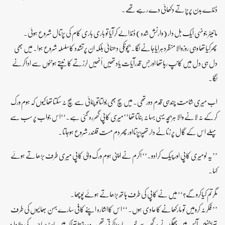
ڈنڈے بدن پرپڑتے دکھائی دے رہے تھے۔
مانیٹر جونہی ایک بل دار (وارنش شدہ) ڈنڈالے کر آیا تو باری باری کام کی پڑتال شروع ہوئی۔
پھرکیاتھا وہی روزوالا منظردہرایاجانے لگا۔ بچوںکی دھنائی بلکہ ان پر تشدد کاسلسلہ شروع ہوا۔ میں بھی
دل ہی دل میں کانپ رہاتھا اورجس قدرآیات یادتھیں اُنھیں لرزتے کانپتے ہونٹوں سے اداکرنے
لگا۔
اب میری شامت چندہی قدم دورتھی۔ میں سچ بھی بولتاتو پٹائی سے بچ نہ سکتاتھاکیوں کہ ہوم ورک
کرکے نہ لانے والا ہربچہ یہی بہانہ بناتاتھا’’میری کاپی گھررہ گئی ہے۔‘‘اس جواب پر سب سے
پہلے اس کے گال پر زناٹے دار تھپڑپڑتااورپھر دم مست قلندر شروع ہوجاتا۔
’’یہ لومیری کاپی اورچیک کرادو۔‘‘ اکرم نے اپنی ہوم ورک والی کاپی میری طرف بڑھاتے ہوئے
کہا۔
مگرتم کیاکروگے؟‘‘ میں نے کاپی کی طرف ہاتھ بڑھاتے ہوئے پوچھا۔
’’ فکرنہ کرومیں تو مارکھانے کاعادی ہوں۔ ‘‘ اس کااشارہ اپنے کافی سارے بہن بھائیوں کی طرف
تھاجنہیں آپس میں جھگڑنے پر گھرسے خوب مارپڑاکرتی تھی۔وہ جانتاتھاکہ میں ماسٹرصاحب کی جلادانہ