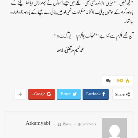
’’کچھ نہیں۔‘‘میری آوازرندھ گئی تھی۔ گلے میں جیسے آنسوئوں نے پھنداڈال دیاتھا۔پٹنے کے
باوجوداکرم کے ہونٹوں پر ایک فاتحانہ مسکراہٹ تھی اورمیں پٹائی سے بچنے کے باوجود زاروقطاررو
رہاتھا۔
آج مجھے اکرم سے کہناہے ’’تھینک یواکرم!…یوآرگریٹ!!‘‘
محمدنعیم مرتضیٰ، لاہور
942
Google+
Twitter
Facebook
Share
Atkamyabi
221 Posts
0 Comments