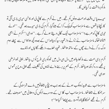
مارکو برداشت نہ کرپائوں گا۔
میرے پاس وقت اورہمت دونوں کم تھے۔میں نے اکرم سے کاپی لی اور جونہی میری باری آئی تو
کانپتے ہاتھوں سے ماسٹرصاحب کو چیک کراکے بیٹھ گیا۔اکرم کی باری میرے بعد تھی۔ ’’اوئے
تیری کاپی کدھرہے؟‘‘ ماسٹرصاحب ایک گالی دیتے ہوئے گرجے۔’’وہ جی!‘‘ اکرم نے ابھی
اتناکہاتھاکہ ماسٹرصاحب نے زناٹے دارتھپڑ رسید کردیااوراس کے بعدوہ کچھ ہواجواس سے پہلے ہوم
ورک نہ کرنے والے بچوں کے ساتھ ہواتھا۔ تھپڑ،ٹھڈے ، دَھکے ،گالیاں اور ڈنڈے
اکرم بڑی ہمت سے مارکھارہااورمیں دل ہی دل میں خودکو بری طرح کوس رہاتھا۔ اپنی خود غرضی
پرمجھے رہ رہ کر دُکھ ہورہاتھا۔ اکرم کے جسم پر برسنے والے ڈنڈوں کی تکلیف مجھے اپنی روح پر محسوس
ہورہی تھی۔
ماسٹرصاحب سے شدید زدوکوب ہونے کے بعد جب وہ بنچ پر بیٹھاتومیں مارے شرمندگی کے
سرجھکائے بیٹھاتھا ۔ماسٹر صاحب اب کلاس کے دوسرے لڑکوں کی دھلائی میں مصروف تھے۔
اکرم نے مجھے ٹہوکالگایااورآہستہ سے پوچھا’’کیاہوا‘‘؟