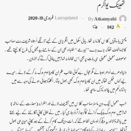
تھینک یواکرم
Last updated
فروری 19, 2020
By
Atkamyabi
942
چھٹی یاساتویں کلاس کازمانہ تھا۔ہائی سکول میں انگریزی کے لمبے تڑنگے اُستاد شریف بٹ صاحب
کا ایساخوف تھاکہ بڑے بڑے ’’ٹیڑھے‘‘ طلباء بھی ان کے سامنے بیدِ مجنوں کی طرح کانپتے تھے۔
موصوف معمولی معمولی سی بات پربھی اس ظالمانہ اندازمیں پٹائی کرتے کہ الامان۔
دنیااِدھرسے اُدھر ہوجائے مگر مجال ہے کوئی طالب علم ان کادیاہوم ورک نہ کرکے لائے۔میرے
لیے کہاں ممکن تھاکہ میں ان کادیاہوم ورک کبھی بھول جاتا۔اکلوتابھائی ہونے کی وجہ سے میں
بڑانازونعم میں پلااور نازک سابچہ تھا۔
حسب معمول ایک دن ماسٹر صاحب کلاس میں تشریف لائے اور ہٹلرانہ(معذرت کے ساتھ)
اندازمیں ہوم ورک چیک کرانے کاگرجدار آرڈرجاری کیا۔ میں نے اپنی کاپی نکالنے کے لیے بستے
میں ہاتھ ڈالااور یہ دیکھ کر اوسان خطاہوگئے کہ رات دیرتک کام کرنے کے بعد کاپی میزپر ہی بھول
آیاتھا۔ ’’اومیرے خدا! اب کیاہوگا؟‘‘ میرادماغ بری طرح گھوم گیا۔آنکھوں کے سامنے تارے