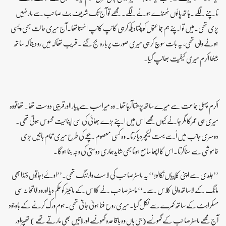
ناچنے لگے ۔ہاتھ پائوں ٹھنڈے ہونے لگے۔ مجھے تو آج تک شریف بٹ صاحب سے مارنہیں
پڑی تھی۔میں تواپنے ہم جماعتوں کوپٹتادیکھ کرہی کانپ کانپ اٹھتاتھا۔آج میری حالت بھی ویسی
ہونے والی تھی، یہ بات سوچ کر ہی میری صورت پر بارہ بج گئے ۔ قریب تھاکہ میں رو دیتاکہ ساتھ
بیٹھا اکرم میری کیفیت بھانپ گیا۔
اکرم پہلی جماعت سے میرے ساتھ پڑھتاآرہاتھا۔ وہ میراسب سے پیارااورقریبی دوست تھا۔ تھاتووہ
میری ہی عمرکامگر جانے کیوں مجھے اس میں اپنے بڑے بھائی کی سی اپنائیت محسوس ہوتی تھی۔
دوسری جانب میں اُسے بہت لیکچردیاکرتا۔ وہ کسی معصوم بچے کی طرح میری تمام باتیں بڑی
خاموشی سے سناکرتا۔اس کااچھاسامع ہونابھی شایدہماری دوستی کی وجہ بنا ہوگا۔
’’جلدی سے اپنی کاپیاں نکالو!‘‘ یہ ماسٹرصاحب کی لاسٹ وارننگ تھی۔’’اوئے!جاتُوں ڈنڈابھی
مانگ کے لاساتھ والی کلاس سے۔‘‘ ماسٹرصاحب نے کلاس کے مانیٹر کو حکم دیااوروہ فاتحانہ سی
مسکراہٹ کے ساتھ کمرے سے نکل گیا۔ میری روح فنا ہوئی جاتی تھی۔ہوم ورک کرنے کے باوجود
آج مجھے ماسٹرصاحب کے گھونسے(جی ہاں وہ باقاعدہ گھونسے اورلاتیں بھی مارتے تھے ) تھپڑاور