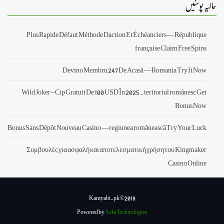
حالیہ پوسٹیں
Plus Rapide Défaut Méthode Daction Et Échéanciers — République
française Claim Free Spins
Devino Membru 247 De Acasă — Romania Try It Now
Wild Joker – Cip Gratuit De 100 USD În 2025 . teritoriul românesc Get
Bonus Now
Bonus Sans Dépôt Nouveau Casino — regiunea românească Try Your Luck
Συμβουλές για ασφαλή και αποτελεσματική χρήση του Kingmaker
Casino Online
Kamyabi.pk ©2018
Powered by
Arfa Technologies