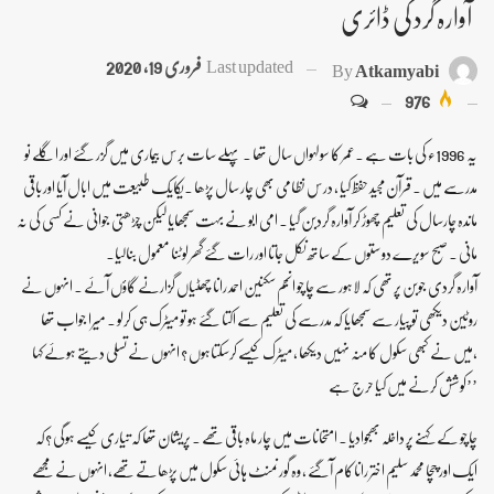
آوارہ گرد کی ڈائری
Last updated
فروری 19, 2020
By
Atkamyabi
976
یہ 1996ء کی بات ہے ۔عمر کا سولہواں سال تھا ۔ پہلے سات برس بیماری میں گزر گئے اور اگلے نو
مدرسے میں ۔ قرآن مجید حفظ کیا ، درس نظامی بھی چار سال پڑھا ۔یکایک طبیعت میں ابال آیا اور باقی
ماندہ چارسال کی تعلیم چھوڑ کر آوارہ گردبن گیا ۔ امی ابو نے بہت سمجھایا لیکن چڑھتی جوانی نے کسی کی نہ
مانی ۔ صبح سویرے دوستوں کے ساتھ نکل جاتا اور رات گئے گھر لوٹنا معمول بنالیا۔
آوارہ گردی جوبن پر تھی کہ لاہور سے چاچو انجم سکنین احمد رانا چھٹیاں گزارنے گاؤں آئے ۔ انہوں نے
روٹین دیکھی تو پیار سے سمجھایا کہ مدرسے کی تعلیم سے اکتا گئے ہو تو میٹرک ہی کرلو ۔ میرا جواب تھا
،میں نے کبھی سکول کا منہ نہیں دیکھا ، میٹرک کیسے کرسکتاہوں ؟ انہوں نے تسلی دیتے ہوئے کہا
’’کوشش کرنے میں کیا حرج ہے
چاچو کے کہنے پر داخلہ بھجوادیا ۔ امتحانات میں چار ماہ باقی تھے ۔ پریشان تھا کہ تیاری کیسے ہوگی ؟کہ
ایک اور چچا محمد سلیم اختر راناکام آگئے ، وہ گورنمنٹ ہائی سکول میں پڑھاتے تھے، انہوں نے مجھے