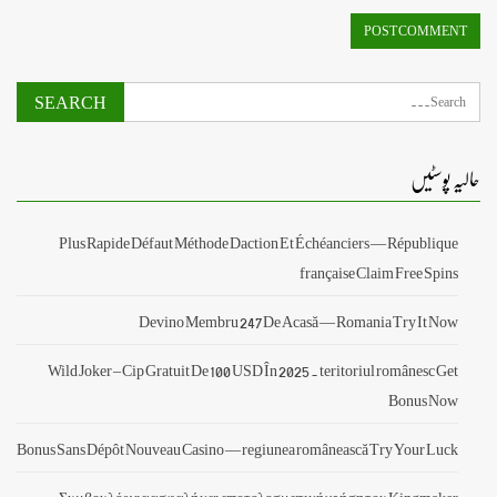
حالیہ پوسٹیں
Plus Rapide Défaut Méthode Daction Et Échéanciers — République
française Claim Free Spins
Devino Membru 247 De Acasă — Romania Try It Now
Wild Joker – Cip Gratuit De 100 USD În 2025 . teritoriul românesc Get
Bonus Now
Bonus Sans Dépôt Nouveau Casino — regiunea românească Try Your Luck