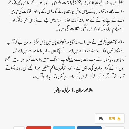
اسکول میں داخلہ لیے بغیر کلاس میں بیٹھنے کی اجازت دلوادی ۔ اسی سکول کے سائنس ٹیچر رانا ہاشم
صاحب محلے دار تھا ۔ ان کے پاس ٹیوشن پڑھنے جانے لگا۔ اس کے باوجو دامتحانات کی تیاری
لوہے کے چنے چبانے کے مترادف ثابت ہوئی ۔ خود سوچیں جسے اے بی سی بھی نہ آتی ہو ۔
اسے یکدم میٹرک کی تیاری میں کتنی مشکلات آئی ہوں گی۔
اساتذہ کا تعاون پاکر میں نے دن رات رٹہ لگایا اور سکینڈڈویژن میں پاس ہوگیا ۔ وہ دن ہے کہ کتاب
سے ناطہ نہیں ٹوٹا ۔ اسلامیات اور اردو میں ایم اے کرچکا ہوں اور اب اسلامیات میں ایم فل
کررہاہوں ۔ پاکستان کے سب سے بڑے میڈیا گروپ ’’ جنگ ‘‘ میں ملازمت کررہا ہوں ۔ میں سمجھتا
ہوں اللہ کے کرم ، والدین کی دعاؤں کے ساتھ ساتھ اگر چاچو انجم سکنین احمد رانا مجھے نئی راہ نہ دکھاتے
تو نجانے آوارہ گردی کرتے کرتے میں کن راہوں پر نکل جاتا ۔ چاچو !یو آر گریٹ ۔
حافظ محمد عرفان رانا ,ہرنولی، میانولی
976