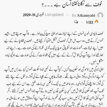
خوف سے نکلنا کتنا آسان ہے ۔۔۔؟
Last updated
فروری 19, 2020
By
Atkamyabi
1,122
خوف بنیادی طور پر انسان کے اپنے خیالات اور اپنی سوچ کی پیداوار ہے۔ جو آپ سوچتے ہیں ، جیسے
محسوس کرتے ہیں، وہ سب مل جل کر خوف کی شکل اختیار کر لیتے ہیں۔ خوف پر قابو پانے کے لیے
ہمیں اپنے خیالات ، محسوسات اور نظریاتی سوچ پرایک گہری نظر ڈالنے کی ضرورت ہے۔ اپنے اندر
جھانکنے اور اپنے آپ کی تلاش کرنے کے لیے ہمیں کچھ اقدامات کرنے کی ضرورت ہے جو کچھ زیادہ
مشکل نہیں۔
اپنی زندگی میں خاموشی اور سکون پیدا کریں۔ کیا آپ نے کبھی ایسا سکوت محسوس کیا ہے جس میں آپ
کو اپنے اردگرد کی ہرآواز سنائی دینے لگے ۔ جیسا کہ چڑیوں کے چہچہانے کی آواز، درختوں کے پتے ہلنے
کی آواز ، ہوا چلنے کی آواز وغیرہ۔ دور حاضر میں یہ ایک ناممکن سی بات لگتی ہے اس کے لیے جب
تک آپ خود سکون کی تلاش میں کسی پرسکون جگہ پر نہیں جاتے آپ ایسا محسوس نہیں کر سکتے ۔ اگر
آپ کوئی ایسی جگہ تلاش کرلیں جہاں سب کچھ تھم جائے اور آپ اپنے گردوپیش میں ہونے والی ہر
جنبش سے باخبر ہونے لگیں تو آپ کو کچھ دیر بعد ہی اپنے اندر ایک تبدیلی کا احساس ہونے لگے گا۔