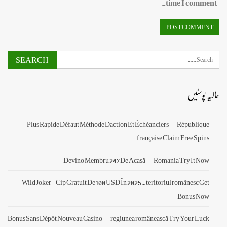
time I comment.
حالیہ پوسٹیں
Plus Rapide Défaut Méthode Daction Et Échéanciers — République
française Claim Free Spins
Devino Membru 247 De Acasă — Romania Try It Now
Wild Joker – Cip Gratuit De 100 USD În 2025 . teritoriul românesc Get
Bonus Now
Bonus Sans Dépôt Nouveau Casino — regiunea românească Try Your Luck