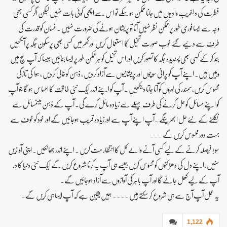
فطرت کی دلفریب وادیوں میں جانا ممکن ہو سکے تو اس سے اچھی کوئی بات نہیں لیکن اگر کسی بھی
وجہ سے ایسا فوری طور پر ممکن نظر نہیں آتا تو پریشان ہونے کی ضرورت نہیں ۔انسان کو قدرت کی
طرف سے دئیے گئے خوب صورت تخیل کا استعمال کریں اور گھر میں کسی بھی پرسکون جگہ پر آنکھیں
بند کرکے کسی بھی پسندیدہ جگہ کا تصور کریں اور اس تخیل کو ہرممکن طور پر ایسا بنائیں جیسا کہ آپ سچ میں
وہیں ہیں۔ اپنے آپ کو پرانی سوچوں اور پریشانیوں سے آزاد کردیں ، ذہن کو خالی کردیں ، ہوا کی تازگی
محسوس کریں،سمندر کی لہروں کو آتا جاتا دیکھیں ۔ آپ کو اپنے اندر ایک نئی طاقت کا احساس ہو گا جو آپ
کو اپنے مسائل کو حل کرنے کی طرف پہلے سے زیادہ مائل کرے گی۔ آپ کے ذہن میںمسائل سے
نکلنے کے نئے حل ابھریںگے ۔آپ اپنے آپ سے اور زیادہ قریب ہوجائیں گے اور خود کو خوف سے
بہت دور محسوس کریں گے ۔۔۔
سو ! فیصلہ کرنے کے لیے کسی آنے والے کل کا انتظار مت کریں ۔ اپنے اندر جھانکیں۔ اپنی آوازیں
سنیں ،اپنے دل کی دھڑکنوں کو محسوس کریں جیسے ہی آپ یہ کرنا شروع کریں گے ایک نئی دنیا کا در
آپ کے لیے کھل جائے گااور آپ باہر کی آوازوں سے آزاد ہوجائیں گے۔
یہ عمل آپ آج سے ہی شروع کر سکتے ہیں ۔۔۔۔ ہمیں یقین ہے کہ آپ ایسا ہی کریں گے۔
1,122