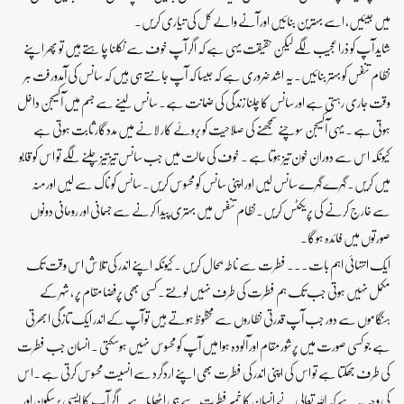
میں جیئیں، اسے بہترین بنائیں اور آنے والے کل کی تیاری کریں۔
شاید آپ کو ذرا عجیب لگے لیکن حقیقت یہی ہے کہ اگر آپ خوف سے نکلنا چاہتے ہیں تو پھر اپنے
نظام تنفس کو بہتر بنائیں۔یہ اشد ضروری ہے کہ جیسا کہ آپ جانتے ہی ہیں کہ سانس کی آمدورفت ہر
وقت جاری رہتی ہے اور سانس کا چلنا زندگی کی ضمانت ہے۔ سانس لینے سے جسم میں آکسیجن داخل
ہوتی ہے ۔ یہی آکسیجن سوچنے سمجھنے کی صلاحیت کو بروئے کار لانے میں مددگار ثابت ہوتی ہے
کیونکہ اس سے دوران خون تیز ہوتا ہے ۔ خوف کی حالت میں جب سانس تیز تیز چلنے لگے تو اس کو قابو
میں کریں۔ گہرے گہرے سانس لیں اور اپنی سانس کو محسوس کریں۔ سانس کو ناک سے لیں اور منہ
سے خارج کرنے کی پریکٹس کریں۔نظام تنفس میں بہتری پیدا کرنے سے جسمانی اور روحانی دونوں
صورتوں میں فائدہ ہوگا۔
ایک انتہائی اہم بات۔۔۔ فطرت سے ناطہ بحال کریں ۔ کیونکہ اپنے اندر کی تلاش اس وقت تک
مکمل نہیں ہوتی جب تک ہم فطرت کی طرف نہیں لوٹتے۔ کسی بھی پرفضا مقام پر ، شہر کے
ہنگاموں سے دور جب آپ قدرتی نظاروں سے محظوظ ہوتے ہیں تو آپ کے اندر ایک تازگی ابھرتی
ہے جو کسی صورت میں پرشور مقام اور آلودہ ہوا میں آپ کو محسوس نہیں ہوسکتی ۔ انسان جب فطرت
کی طرف جھکتا ہے تو اس کی اپنی اندر کی فطرت بھی اپنے اردگرد سے انسیت محسوس کرتی ہے ۔اس
کی وجہ یہ ہے کہ اللہ تعالی نے انسان کا خمیر فطرت سے ہی اٹھایا ہے۔ اگر آپ کا ایسی پرسکون اور