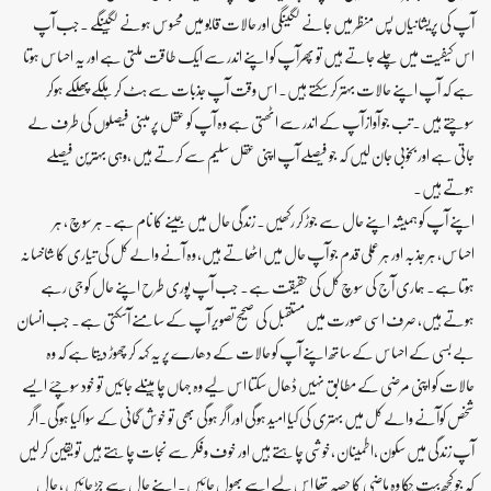
آپ کی پریشانیاں پس منظر میں جانے لگیںگی اور حالات قابو میں محسوس ہونے لگیںگے ۔جب آپ
اس کیفیت میں چلے جاتے ہیں تو پھرآپ کو اپنے اندر سے ایک طاقت ملتی ہے اور یہ احساس ہوتا
ہے کہ آپ اپنے حالات بہتر کر سکتے ہیں۔ اس وقت آپ جذبات سے ہٹ کر ہلکے پھلکے ہوکر
سوچتے ہیں ۔تب جو آواز آپ کے اندر سے اٹھتی ہے وہ آپ کو عقل پر مبنی فیصلوں کی طرف لے
جاتی ہے اور بخوبی جان لیں کہ جو فیصلے آپ اپنی عقل سلیم سے کرتے ہیں ،وہی بہترین فیصلے
ہوتے ہیں۔
اپنے آپ کو ہمیشہ اپنے حال سے جوڑ کر رکھیں۔ زندگی حال میں جینے کا نام ہے۔ ہر سوچ ، ہر
احساس، ہر جذبہ اور ہر عملی قدم جو آپ حال میں اٹھاتے ہیں، وہ آنے والے کل کی تیاری کا شاخسانہ
ہوتا ہے۔ ہماری آج کی سوچ کل کی حقیقت ہے۔ جب آپ پوری طرح اپنے حال کو جی رہے
ہوتے ہیں، صرف اسی صورت میں مستقبل کی صحیح تصویر آپ کے سامنے آسکتی ہے۔ جب انسان
بے بسی کے احساس کے ساتھ اپنے آپ کو حالات کے دھارے پر یہ کہہ کر چھوڑ دیتا ہے کہ وہ
حالات کو اپنی مرضی کے مطابق نہیں ڈھال سکتا اس لیے وہ جہاں چاہیںلے جائیں تو خود سوچئے ایسے
شخص کوآنے والے کل میں بہتری کی کیا امید ہوگی اور اگر ہوگی بھی تو خوش گمانی کے سوا کیا ہوگی۔اگر
آپ زندگی میں سکون ،اطمینان ،خوشی چاہتے ہیں اور خوف وفکر سے نجات چاہتے ہیں تو یقین کر لیں
کہ جو کچھ بیت چکا وہ ماضی کا حصہ تھا اس لیے اسے بھول جائیں۔ اپنے حال سے جڑ جائیں ، حال