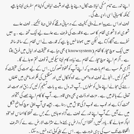
اپنے اندر سے تمام منفی خیالات نکال دینے چاہئیے اور مثبت خیالوں کو اپنا ہم سفر مان لینا چاہیٔیے
کیونکہ کامیابی اسی راہ پر ملے گی۔
خوف اور اس سے پیدا ہونے والی کیفیت کے درمیانی وقفے کو طول دینا سیکھئے۔ خوف ہمارے
شعوری اور لاشعوری نظام کا حصہ ہے جو قدرت کی طرف سے ہمارے لیے ایک تحفہ ہے ۔یہ ہمیں
خطرے سے آگاہ کرتا ہے لیکن ہمیں بھولنا نہیں چاہیے کہ قدرت نے اس نظام کے ساتھ ساتھ
ہمیں ایک سوچ بچار کا نظام (know system) بھی دیا ہے جو حقیقت اور خیال میں فرق بتاتا
ہے ۔ اگر ہم اپنے سوچ بچار کے نظام سے زیادہ کام لینا سیکھ لیں تو خوف ختم ہو جائے گا۔
آخری مگر سب سے اہم بات وہ یہ کہ اپنے آپ کو محفوظ تصور کریں۔اس کے لیے موت کی حقیقت کو
تسلیم کر لیں۔انجانے خوف اور واہموں سے خود کو نکال لیں اور مستقبل کی فکر اور ماضی میں غلطاں
رہنے کی بجائے اپنے حال کو سنواریں ۔آپ تہہ دل سے یہ بات تسلیم کر لیں کہ رزق اور موت اللہ
تعالی کے ہاتھ میں ہے۔عزت اور ذلت پر بھی وہی قادر ہے۔آپ کا کام اپنے حصے کی جستجو اور
محنت کرنا ہے اور خوب سے خوب تر کی تلاش میں رہنا ہے۔ جیسے ہی آپ اپنی سوچ کو واضح شکل
میں لے آئیں گے آپ اپنے اندر کے خوف سے آزاد ہو جائیں گے جس سے تحفظ کا احساس خود بخود
اجاگر ہو جائے گا ۔ یاد رکھیں! تحفظ اس کرہ ارض پر بسنے والے حشرات الارض سے لے کر اشرف
المخلوقات تک سب کی بڑی ضرورت ہے۔ اس کے بغیر کوئی زندہ نہیں رہ سکتا ۔