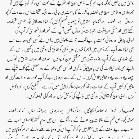
روشنی میں پرکھیں کیونکہ جب ہم ایک خاص سوچ اور نظریے کے تحت کسی واقعہ کو جانچتے ہیں تو
پھرہماری وہ خاص سوچ ہی خوف پیدا کرنے کا باعث بن جاتی ہے جبکہ حقیقت اس سے ہٹ کرکچھ
اور ہوتی ہے۔خوف سے نکلنا چاہتے ہیں تو پہلے یہ تسلیم کرلیں کہ خیالات اپنی جگہ ٹھوس حقیقت
رکھتے ہیں اور منفی ہو یا مثبت ،خیالات کی دونوں قسمیں آپ کے شعور اور لاشعور حتی کہ آپ کی
جسمانی،جذباتی اور روحانی صحت پر اپنے گہرے اثرات چھوڑتی ہیں۔اس لیے کسی بھی وجہ سے جب
بھی خیالات آپ کے ذہن میں ابھرنا شروع ہوں تو ان کو حقائق کی روشنی میں پرکھیں ۔اس کے
لیے ضروری ہے کہ آپ روزمرہ زندگی میں منطقی سوچ کو اپنائیں۔ صرف اور صرف حقائق پر غور کریں
،اپنے من پسند خیالات کی ان پر لیپا پوتی نہ کریں اور کسی بھی واقعہ کے بعد منطقی نتیجے تک پہنچنے سے
پہلے زیادہ سے زیادہ حقائق تلاش کریں۔ اس کے لیے ضروری ہے کہ آپ خود سے سوالات کریں اور
جانیں کہ کہیں آپ کے خیالات واقعہ کو بڑھا چڑھا کر تو پیش نہیں کررہے ۔ تحقیق کریں ، غوروخوض
کریں ۔ اپنی سوچ کو حقائق کی روشنی میں جانچنے کی کوشش کریں اور پھر کوئی فیصلہ کریں۔
خوف پیدا کرنے والے عناصر کو پہچانیں۔ ایسا کرنا اس لیے ضروری ہے چونکہ انسان کے اندر خوف
ہمیشہ کچھ خاص قسم کے حالات پیدا ہونے کے بعد آتا ہے ۔ان میں عدم تحفظ کا احساس سب سے
اہم ہے۔ اپنے خوف کے پس منظر میں جا کر اگر آپ اس کی وجوہات بننے والے عناصر کو پہچان لیں
اور ان کے بارے میں پہلے سے کوئی لائحہ عمل تیار کرلیں تو ایسے کمزور لمحات میں بھی آپ کی زندگی