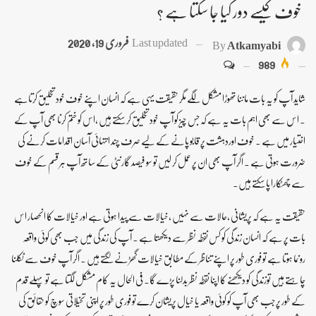
خوف کیسے دور کیا جا سکتا ہے ؟
Last updated
فروری 19, 2020
By
Atkamyabi
989
شاید آپ کو یہ بات ماننا تھوڑا مشکل لگے مگر حقیقت یہی ہے کہ انسان اپنے خوف خود تخلیق کرتاہے
۔ اس سے بھی اہم بات یہ ہے کہ جس چیز کو آپ خود تخلیق کر سکتے ہیں ،اس کو ختم کرنا بھی آپ کے
اختیار میں ہے ۔ خوف اوردہشت پر قابو پانے کے لیے صرف چند انتہائی آسان اقدامات کرنے کی
ضرورت ہوتی ہے ۔ اگر آپ بھی ان پر عمل کر لیں تو سو فیصد گارنٹی کے ساتھ آپ ہر قسم کے خوف
سے چھٹکارا پا سکتے ہیں۔
حقیقت یہ ہے کہ پریشانی ،حالات سے نہیں ،خیالات سے پیدا ہوتی ہے اور خیالات کا انحصار اس
بات پر ہے کہ انسان زندگی کو کس نقطہ نظر سے دیکھتا ہے ۔ آپ کی زندگی میں جب بھی کوئی واقعہ
رونما ہوتا ہے تو فوری طور پر اپنے تناظر کے مطابق خیالات گھڑنے لگتے ہیں ۔ اگر آپ خوف سے نکلنا
چاہتے ہیں توزندگی کو دیکھنے کا اپنا نقطہ نظر بدلنا پڑے گا۔ فی الحال یہ کام مشکل لگتا ہے تو پہلے قدم
کے طور پرجب بھی آپ کو کوئی واقعہ یا خیال پریشان کرے تو فوری طور پر اپنی تخیلاتی سوچ کو حقائق کی