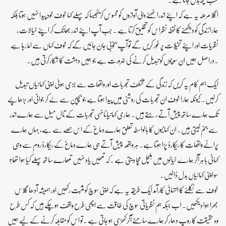
اگلا مرحلہ یہ ہے کہ اپنے اندراٹھنے والی آوازوں کو محسوس کریںجیسا کہ پہلے کہا خوف خود پیدا نہیں ہوتا بلکہ
ہمارا زندگی کو دیکھنے کا نقطہ نظراس کو تخلیق کرتا ہے ۔ جب آپ اپنے اندر جھانک کر اپنے خیالات ،
نظریات اور اپنے تخیلات پر غور کریں گے تو آپ بخوبی جان جائیں گے کہ خوف کہاں سے امڈ رہا ہے
۔دراصل ہمیں ان سوچوں کو تبدیل کرنے کی ضرورت ہے جو ہمیں دہشت کا شکارکرتی ہیں۔
ایک اہم کام یہ کریں کہ زندگی کے مختلف تجربات اور واقعات سے جڑی ہوئی اپنی کہانیاں تبدیل
کرلیں۔ کیونکہ ہمارا خوف ان تجربات کی روشنی میں پیدا ہوتا ہے جو بچپن سے لے کر جوانی اور بڑھاپے
تک ہمارے ساتھ پیش آتے رہتے ہیں۔ ہماری کہانیاںانہی تجربات کے تال میل سے ہمارے اندر
سے جنم لیتی ہیں۔ ان کہانیوں کا بالواسطہ تعلق ہمارے دماغ کے اس حصے سے ہے، جہاں ہمارے
پرانے واقعات کا ریکارڈ پڑا ہوتا ہے۔ ہر واقعہ پیش آتے ہی ہمارے دماغ کے ریکارڈ روم سے وہی
کہانی باہر آکر ہمارے خیالوں میں ہلچل مچا دیتی ہے ۔کہ تمھیں یاد نہیں تمھارے ساتھ پہلے کیا ہوا تھا؟
سو اپنی کہانیاں بدل ڈالیں۔
خوف سے نکلنے کا انتہائی کارآمد ایک طریقہ یہ ہے کہ اپنی سوچ کو مثبت رکھیں اور ہمیشہ آدھا گلاس
بھرا ہوا دیکھیں۔ اب جبکہ ہم نظریاتی سوچ کی طاقت سے اچھی طرح واقف ہوچکے ہیں کہ کس طرح
وہ حقیقت کا روپ دھار کر ہمارے سامنے آکر کھڑی ہو جاتی ہے ۔تو اس کو مقابلہ کرنے کے لیے ہمیں