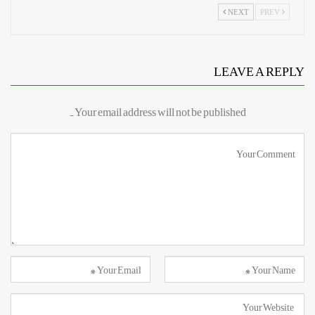
NEXT
PREV
LEAVE A REPLY
Your email address will not be published.