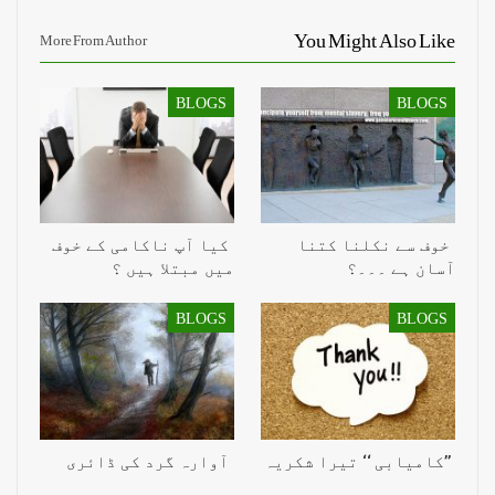
You Might Also Like
More From Author
BLOGS
BLOGS
خوف سے نکلنا کتنا
کیا آپ ناکامی کے خوف
آسان ہے ۔۔۔؟
میں مبتلا ہیں ؟
BLOGS
BLOGS
’’کامیابی ‘‘ تیرا شکریہ
آوارہ گرد کی ڈائری