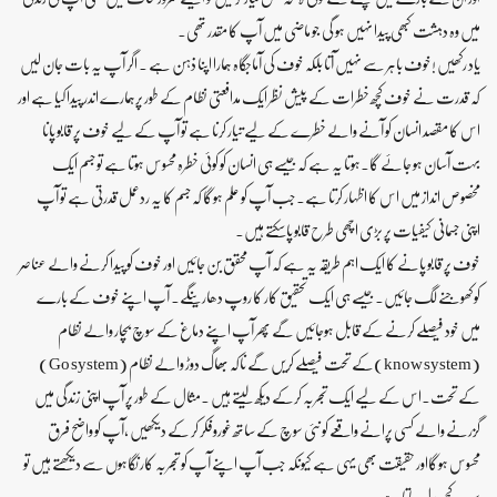
میں وہ دہشت کبھی پیدا نہیں ہو گی جو ماضی میں آپ کا مقدر تھی۔
یاد رکھیں !خوف باہر سے نہیں آتا بلکہ خوف کی آماجگاہ ہمارا اپنا ذہن ہے ۔ اگر آپ یہ بات جان لیں
کہ قدرت نے خوف کچھ خطرات کے پیش نظر ایک مدافعتی نظام کے طور پرہمارے اندر پیدا کیا ہے اور
اس کا مقصد انسان کو آنے والے خطرے کے لیے تیار کرنا ہے تو آپ کے لیے خوف پر قابو پانا
بہت آسان ہو جائے گا۔ہوتا یہ ہے کہ جیسے ہی انسان کو کوئی خطرہ محسوس ہوتا ہے تو جسم ایک
مخصوص انداز میں اس کا اظہار کرتا ہے۔جب آپ کو علم ہوگا کہ جسم کا یہ ردعمل قدرتی ہے تو آپ
اپنی جسمانی کیفیات پر بڑی اچھی طرح قابو پاسکتے ہیں۔
خوف پر قابو پانے کا ایک اہم طریقہ یہ ہے کہ آپ محقق بن جائیں اور خوف کو پیدا کرنے والے عناصر
کو کھوجنے لگ جائیں۔ جیسے ہی ایک تحقیق کار کا روپ دھاریںگے۔ آپ اپنے خوف کے بارے
میں خود فیصلے کرنے کے قابل ہوجائیں گے پھر آپ اپنے دماغ کے سوچ بچار والے نظام
(know system)کے تحت فیصلے کریں گے ناکہ بھاگ دوڑ والے نظام (Go system)
کے تحت۔اس کے لیے ایک تجربہ کرکے دیکھ لیتے ہیں ۔مثال کے طور پر آپ اپنی زندگی میں
گزرنے والے کسی پرانے واقعے کو نئی سوچ کے ساتھ غوروفکر کر کے دیکھیں ،آپ کو واضح فرق
محسوس ہوگااور حقیقت بھی یہی ہے کیونکہ جب آپ اپنے آپ کو تجربہ کار نگاہوں سے دیکھتے ہیں تو
سب کچھ بدل جاتا ہے۔