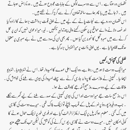
نقصان دہ ہوتا ہے ۔ اس سے دوسرے لوگوں کے جذبات مجروع ہوتے ہیں ۔ وہ ناراض ہوجاتے
ہیں ۔ اڑ جاتے ہیں یا پھر ہمارے ساتھ تعاون کرنے سے گریز کرنے لگتے ہیں۔
اس نقصان دہ روئیے سے نجات پانے کے لیے میں نے اپنی قوت برداشت بڑھانے کا ارادہ کیا
اور غصہ دلانے والے مواقع پر پرسکون رکھنے والی چند تدابیر سیکھیں ۔خیر ، میرا دعوی نہیں کہ ان پر عمل
کرنے سے میں صبروتحمل کا نمونہ بن گیا ہوں ۔ پھر بھی ان کی مدد سے میں نے بے صبری پر معقول
حد تک قابو پا لیا ہے ۔ یوں اپنی ذات پر میرا کنٹرول بڑھ گیا ہے۔
غلطی کی گنجائش رکھیں
میرا ایک دوست لاہور میں رہتا ہے ،وہ ایک اعلی عہدے کا امیدوار تھا۔ اس نے انٹرویو دیا۔ انٹرویو
اچھا رہا ۔ کمپنی نے ملازمت کا پروانہ جاری کرنے سے پہلے امیدوار کی بیوی سے ملنے کی خواہش کی ۔
ملاقات کے لیے دوسرے روز صبح آٹھ بجے کا وقت طے ہوا۔
اس روز صبح سات بجے میرا دوست اور اس کی بیوی کمپنی کے صدر سے ملنے کے لیے گھر سے نکلے
۔ جب وہ فیروز پورروڈ پرنہر کے پل کے قریب پہنچے تو ٹریفک بلاک تھی ۔ میرے دوست کی گاڑی
میں رک گئی ۔ معلوم ہوا کہ پل پر ایک ٹریکٹر ٹرالر الٹ گیا ہے اور فوری طور پر ٹریفک بحال ہونے کا
کوئی امکان نہیں ۔میرے دوست نے گاڑی ریورس کرنے کی کوشش کی لیکن تب تک پیچھے مزید