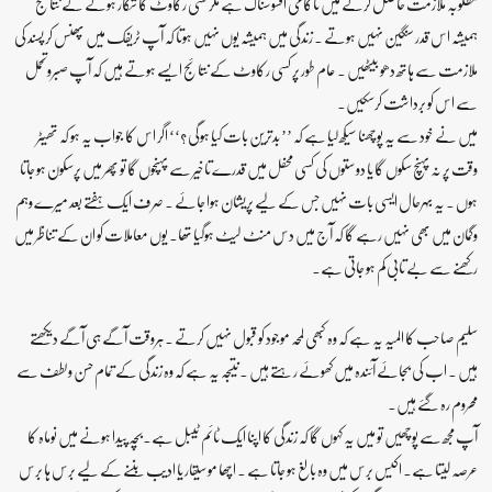
مطلوبہ ملازمت حاصل کرنے میں ناکامی افسوسناک ہے مگر کسی رکاوٹ کا شکار ہونے کے نتائج
ہمیشہ اس قدر سنگین نہیں ہوتے ۔ زندگی میں ہمیشہ یوں نہیں ہوتا کہ آپ ٹریفک میں پھنس کر پسند کی
ملازمت سے ہاتھ دھو بیٹھیں ۔ عام طور پر کسی رکاوٹ کے نتائج ایسے ہوتے ہیں کہ آپ صبروتحمل
سے اس کو برداشت کرسکیں۔
میں نے خود سے یہ پوچھنا سیکھ لیا ہے کہ ’’ بدترین بات کیا ہوگی ؟‘‘ اگر اس کا جواب یہ ہو کہ تھیٹر
وقت پر نہ پہنچ سکوں گا یا دوستوں کی کسی محفل میں قدرے تاخیر سے پہنچوں گا تو پھر میں پرسکون ہو جاتا
ہوں ۔ یہ بہرحال ایسی بات نہیں جس کے لیے پریشان ہوا جائے ۔ صرف ایک ہفتے بعد میرے وہم
وگمان میں بھی نہیں رہے گا کہ آج میں دس منٹ لیٹ ہوگیا تھا۔ یوں معاملات کو ان کے تناظر میں
رکھنے سے بے تابی کم ہو جاتی ہے۔
سلیم صاحب کا المیہ یہ ہے کہ وہ کبھی لمحہ موجود کو قبول نہیں کرتے ۔ہروقت آگے ہی آگے دیکھتے
ہیں ۔ اب کی بجائے آئندہ میں کھوئے رہتے ہیں ۔نتیجہ یہ ہے کہ وہ زندگی کے تمام حسن ولطف سے
محروم رہ گئے ہیں۔
آپ مجھ سے پوچھیں تو میں یہ کہوں گا کہ زندگی کا اپنا ایک ٹائم ٹیبل ہے۔بچہ پیدا ہونے میں نوماہ کا
عرصہ لیتا ہے۔ اکیس برس میں وہ بالغ ہو جاتا ہے ۔ اچھا موسیقار یا ادیب بننے کے لیے برس ہا برس