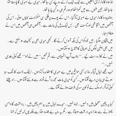
بوڑھا دکاندار لرزتی انگلیوں سے ایک ایک کرکے روپے گن رہا تھا ۔ میری بے صبری کا پارہ چڑھتا
جارہا تھا۔ تین منٹوں سے میں کھڑا تھا اور وہ رقم ہی نہ گن پارہا تھا۔
جہاندیدہ دکاندار میری بے صبری تاڑ گیا ۔ اس کے چہرے پرہلکی سی مسکراہٹ نمایاں ہوئی ۔ اس کی
آنکھوں میں التجا تھی اور تاسف بھی ۔ بس ایک پل کی بات ہے ۔ آنکھوں ہی آنکھوں میں اس نے
پیغام دیا۔
میں پشیمان ہوگیا ۔ میں خود کو اس کی جگہ محسوس کرنے لگا ۔ کبھی میری بھی یہ کیفیت ہو سکتی ہے۔
میں بھی اجنبی لوگوں کی مہربانی کا محتاج ہو سکتاہوں۔
میں نے کالر درست کیے ۔’’ جناب آپ اطمینان سے رقم گنیں‘‘ میں نے کہا ’’ مجھے کوئی جلدی
نہیں۔‘‘
تب مجھے خیال آیا کہ روزانہ کئی مواقع پر میں بے صبری کا مظاہرہ کرتا ہوں۔ ٹریفک لائٹ کا رنگ سبز
ہوتے ہی ہارن دینے لگتا ہوں ۔کسی کو میری بات سمجھ نہ آئے تو زور سے بولنے لگتا ہوں ۔ راہ چلتے
کوئی گداگر راہ روک لے تو خون سر کی طر ف دوڑنے لگتا ہے۔
کیا یہ باتین معمولی ہیں ؟ نہیں ۔ ایسا نہیں ۔ میرے خیال میں یہ اہم باتیں ہیں ۔ برداشت کا دامن
چھوڑنے سے ہمارا رویہ درشت ہوجاتا ہے ۔ مگر یہ رویہ بے فائدہ ہوتا ہے بلکہ یوں کہہ لیں کہ الٹا