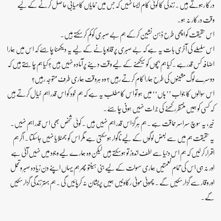
درکا رہوتے ہیں ۔ زندگی کا کوئی کام ایسا نہیں کہ جس میں نمایاں کامیابی حاصل کرنے کے لیے
وقت درکار نہ ہو۔
اس حقیقت کو اچھی طرح ذہن نشین کرکے ہم بے صبری کو کم کر سکتے ہیں۔
اس سلسلے کی آخری بات یہ ہے کہ بے صبری پر قابو پانے کے لیے یہ دیکھنا چاہئے کہ اس میں ہمارا
اضافہ کس قدرہے ۔ کیا ہم بچوں کو سیکھنے کے لیے وقت دینے پر آمادہ نہیں ہیں ؟ کیا ہم چاہتے ہیں کہ
دوسرے لوگ مشینوں کی طرح ہمارا کام کرتے رہیں ؟ وہ ہروقت ہماری طرف متوجہ رہیں؟
اس سوالوں کا جواب ’’ ہاں‘‘ میں ہو تو اس کا مطلب یہ ہے کہ ہم خود کو اس قدر اہم خیال کرتے ہیں
کہ کسی کو ہمیں منتظر رکھنے کی جرات نہیں ہونی چاہئے۔
خیر ، یہ سوچ سراسر حماقت ہے ۔ ہم ہرگز اس قدر اہم نہیں ہیں ۔ کوئی شخص بھی اس قدر اہم نہیں۔
یہ حقیقت ہم میں سے بعض لوگوں کے لیے ناگوار ہوسکتی ہے مگر اس کو جھٹلایا نہیں جاسکتا ۔ اگر ہم
اقرار کر لیں کہ ہم اس دنیا سے لطف اندوز تو ہوسکتے ہیں لیکن وہ ہمار ے لیے وجود میں نہیں آئی ہے
اور نہ ہی اس کی تمام نعمتیں ہماری سہولت کے لیے بنی ہیںتو پھر ہم یہاں اپنے دن زیادہ صبر وتحمل
اور وقار سے گزار سکیں گے ۔ چھوٹی موٹی رکاوٹیں ہمیں پریشان نہ کرپائیں گی ۔ ہم بہتر زندگی گزار سکیں
گے۔