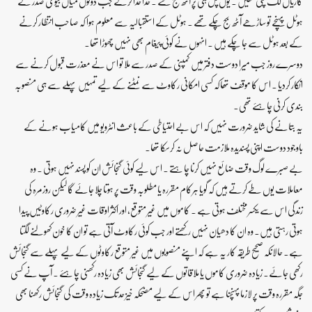
گاڑیاں لگ چکی تھیں ۔ یوں پل ہی پر آٹھ بج گئے ۔ خدا خدا کرکے جب دونوں میاں بیوی صدر کے
ہوٹل پہنچے تو ساڑھے آٹھ بج چکے تھے ۔ ہوٹل کے استقبالیہ سے معلوم ہوا کہ صاحب انتظار کرنے
کے بعد ہوٹل سے جا چکے ہیں ۔ انہوں نے کوئی پیغام بھی نہیں چھوڑا تھا۔
دوسرے روز جب میرا دوست دفتر میں کمپنی کے صدر سے ملا تو اس نے معذرت قبول کرنے سے
انکار کردیا ۔ اس کا موقف تھاکہ کسی امکانی رکاوٹ سے نمٹنے کے لیے تمہیں پہلے سے ہی منصوبہ
بندی کرنی چاہئے تھی۔
یہ بتانے کی شاید ضرورت نہیں کہ اس بے احتیاطی کے باعث انٹرویو میں کامیاب ہونے کے
باوجود دوست اپنی پسندیدہ ملازمت حاصل نہ کرسکا تھا۔
بے صبرے لوگ وقت ضائع نہیں کرنا چاہتے ۔ اس لیے کوئی گنجائش ان کو پسند نہیں ہوتی ۔ وہ
معاملات یوں طے کرتے ہیں کہ گویا ہرکام مقررہ یا مطلوبہ وقت پر ہوتا چلا جائے گا لیکن روزمرہ کی
زندگی اس سے یکسر مختلف ہوتی ہے ۔ کاموں میں غیر متوقع، اور اکثر اوقات غیر ضروری رکاوٹیں پیدا
ہوتی رہتی ہیں۔ وہ ان کا دھیان نہیں رکھتے اور جب کوئی رکاوٹ آتی ہے تو ان کا خون کھولنے لگتا
ہے۔ حالانکہ صحیح طریقہ کار یہ ہے کہ اپنے منصوبوں میں غیر متوقع رکاوٹوں کے لیے پہلے سے گنجائش
رکھی جائے۔ زیادہ ضروری کاموں یا ملاقاتوں کے لیے گنجائش بھی زیادہ رکھنی چاہئے ۔ آپ نے کسی
جگہ مقررہ وقت پر لازما پہنچنا ہے تو پھر اس کے لیے مضحکہ خیز حد تک زیادہ وقت کی گنجائش رکھنا بھی