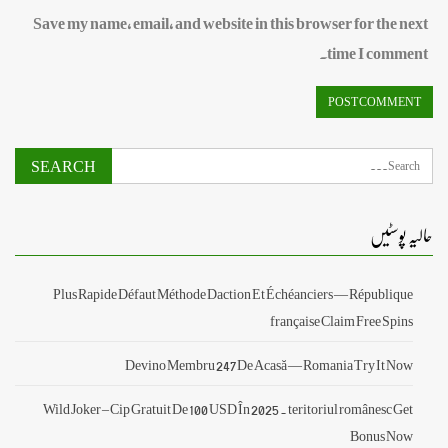
Save my name, email, and website in this browser for the next
time I comment.
حالیہ پوسٹیں
Plus Rapide Défaut Méthode Daction Et Échéanciers — République
française Claim Free Spins
Devino Membru 247 De Acasă — Romania Try It Now
Wild Joker – Cip Gratuit De 100 USD În 2025 . teritoriul românesc Get
Bonus Now