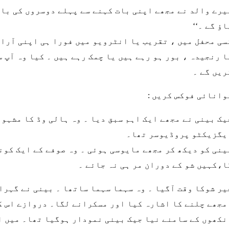
یرے والد نے مجھے اپنی بات کہنے سے پہلے دوسروں کی بات 
اؤ گے ۔‘‘
سی محفل میں ، تقریب یا انٹرویو میں فورا ہی اپنی آرا 
ا رنجیدہ ، بور ہو رہے ہیں یا چمک رہے ہیں ۔ کیا وہ آپ 
ریں گے ۔
وانائی فوکس کریں :
یک بینی نے مجھے ایک اہم سبق دیا ۔ وہ ہالی وڈ کا مشہو
یگزیکٹو پروڈیوسر تھا۔
ینی کو دیکھ کر مجھے مایوسی ہوئی ۔ وہ صوفے کے ایک کون
ا،کہیں شو کے دوران مر ہی نہ جائے ۔
یر شوکا وقت آگیا ۔ وہ سہما سہما ساتھا ۔ بینی نے گہرا
مجھے چلنے کا اشارہ کیا اور مسکرانے لگا۔ دروازے اس کے
نکھوں کے سامنے نیا جیک بینی نمودار ہوگیا تھا۔ میں اس