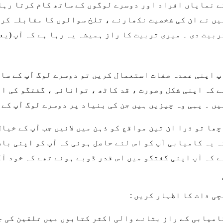
ے نمایاں افراد اور دوسرے لوگوں کے ساتھ کام کرتا رہا 
یں نے ان کی شخصیت نکھارنے ، تلخ سوالوں کا مقابلہ کر
ربیت دی ۔ میری تربیت کا راز ہمیشہ یہ رہا ہے کہ آپ (یع
پ اپنی عمدہ صفات استعمال کریں تو دوسرے لوگ آپ کے سات
ے کہ اپنی شکل وصورت ، قد کاٹھ ، توانائی ، گفتگو کی ا
یں ۔ یہی وہ چیزیں ہیں جن کی بنیاد پر دوسرے لوگ آپ کے 
چھا تو ذرا ان تین مواقع کو ذہن میں لائیں جب آپ کے خیا
ہ یہ کامیابی آپ کو اس لئے حاصل ہوئی کہ آپ کو اپنی بات
ے کہ آپ اپنی گفتگو میں اس قدر ڈوبے ہوئے تھے کہ خود آگ
چی ذات کا اظہار کریں :
امیابی کے راز بتانے والی اکثر کتابوں میں تلقین کی ج