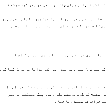
ٹے اگر تمہاری زبان چلتی رہے گی تو پھر کچھ سیکھ نہ
ا جائزہ لیں ۔ دوسروں کا موڈ دیکھیں ۔ کیا وہ خوش ہیں
وں کا جائزہ لے کر آپ ان سے نمٹنے میں آسانی محسوس
 ایک ٹی وی شو میں مہمان تھا۔ میں اس پروگرام کا
کر میرے دل میں وہم پیدا ہوا کہ خدایا یہ مریل کیا کرے
ے بدن میںتوانائی بھرنے لگی ہے ۔وہ تن کر کھڑا ہوا
ا سٹیج کی طرف بڑھنے لگا ۔ یوں پلک جھپکتے ہی میری
یے توانائی سمیٹ رہا تھا ۔