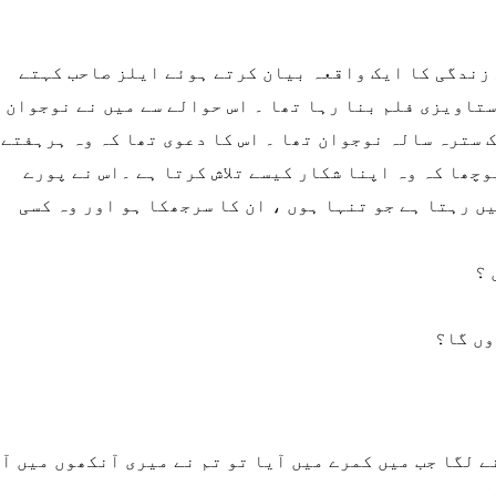
 زندگی کا ایک واقعہ بیان کرتے ہوئے ایلز صاحب کہتے
ستاویزی فلم بنا رہا تھا ۔ اس حوالے سے میں نے نوجوان
 سترہ سالہ نوجوان تھا ۔ اس کا دعوی تھا کہ وہ ہرہفتے
چھا کہ وہ اپنا شکار کیسے تلاش کرتا ہے ۔اس نے پورے
ں رہتا ہے جو تنہا ہوں ، ان کا سرجھکا ہو اور وہ کسی
 ؟
وں گا؟
 لگا جب میں کمرے میں آیا تو تم نے میری آنکھوں میں آن
 ہیں۔