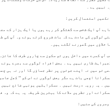
ہ نہیں ہے ۔
نکھیں استعمال کریں :
اہے آپ ایک شخص سے گفتگو کر رہے ہوں یا ایک ہزار کے مج
ئی لوگوں کی عادت ہے کہ بات شروع کرتے ہوئے وہ آپ کی ط
ا خلاؤں میں گھورنے لگتے ہیں۔
ب آپ کمرے میں داخل ہوں تو سکون سے چاروں طرف کا جائزہ
ھبراہٹ طاری نہیں ہے ۔ بعض افراد لوگوں سے بھرے ہوئے ک
ھی تو میں نہ اپنے جوتوں پر نظر جماؤں گا اور نہ ہی چھت
سکرانا اچھی بات ہے مگر بعض لوگوں نے اس کو ’’ کھل جاسم
یں ۔ یہ رویہ درست نہیں ۔ مسکراہٹیں یونہی ضائع نہیں 
سکرانے اور نظریں ملانے کا بہترین طریقہ یہ ہے کہ وہ ف
وسروں کی سنیں :