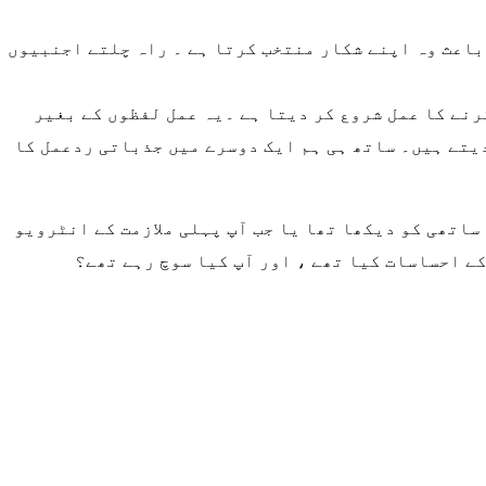
 باعث وہ اپنے شکار منتخب کرتا ہے ۔ راہ چلتے اجنبیوں
رنے کا عمل شروع کر دیتا ہے ۔یہ عمل لفظوں کے بغیر
دیتے ہیں۔ ساتھ ہی ہم ایک دوسرے میں جذباتی ردعمل کا
ساتھی کو دیکھا تھا یا جب آپ پہلی ملازمت کے انٹرویو
کے احساسات کیا تھے ، اور آپ کیا سوچ رہے تھے؟