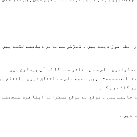
 رابطہ توڑ دیتے ہیں ۔ کھڑکی سے باہر دیکھنے لگتے ہیں
مسکرادیں ۔ اس سے یہ تاثر ملے گا کہ آپ پرسکون ہیں ۔
مترادف سمجھتے ہیں ۔ مجھے اس سے اتفاق نہیں ۔ اتفاق ہو
پر گاڑ دوں گا۔
لنا چاہتے ہیں ۔ موقع بے موقع مسکرانا اپنا فرض سمجھتے
 دیں ۔