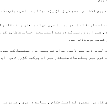
ذہین نکلا ۔ وہ جسم کی زبان پڑھ لیتا ہے ۔ اسی مہارت کے
 سات سکینڈ کے اندر ہمارا ذہن اس کے متعلق رائے قائم ک
 ، جسم اور روئیے کے ذریعے اپنے سچے احساسات ظاہر کر 
کبھی خوف دلاتا ہے۔
لمحہ ذہن میں لائیں جب آپ نے پہلی بار مستقبل کے جیون 
قاتوں میں پہلے سات سکینڈز میں آپ پرکیا گزری تھی، آپ 
ی کارپوریشنوں کے اعلیٰ حکام ، سیاست دانوں ، شوبزنس