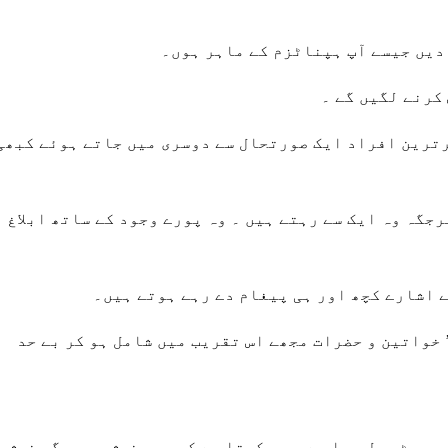
 دیں جیسے آپ ہپناٹزم کے ماہر ہوں۔
کرنے لگیں گے ۔
ثرترین افراد ایک صورتحال سے دوسری میں جاتے ہوئے کبھی
جگہ وہ ایک سے رہتے ہیں ۔ وہ پورے وجود کے ساتھ ابلاغ
 اشارے کچھ اور ہی پیغام دے رہے ہوتے ہیں۔
 خواتین و حضرات مجھے اس تقریب میں شامل ہو کر بے حد
جھوٹ بول رہا ہے ۔ وہ کہتا ہے کہ میں خوش ہوں مگر خوش