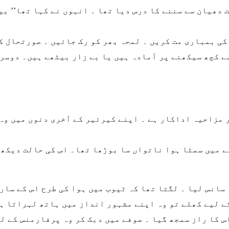
دھیان سے سننے کا درس دیا تھا ۔ انہوں نے کہا تھا’’ بی
کی بمباری مت کریں ۔ لمحہ بھر کو رک جائیں ۔ صورتحال ک
سے کچھ سیکھنے پر آمادہ ہیں یا بے زار بیٹھے ہیں۔ دوسر
ر مزاحیہ اداکار ہے ۔ اپنے کیرئیر کے آخری دنوں میں وہ
ے میں سمٹا ہوا ناتواں سا بوڑھا تھا۔ اس کی حالت دیکھ 
 سانس لیا ۔ لگتا تھا کہ ٹیوب میں ہوا کی طرح اس کے سار
 لیے کھلے تو وہ اپنے مشہور انداز میں ہاتھ لہراتا ہو
 کا راز سمجھ گیا ۔ صوفے میں دبک کر وہ پرفارمنس کے ل