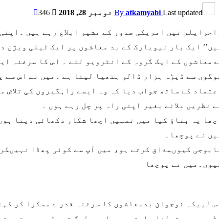
Last updated
atkamyabi
By
نومبر 28, 2018
346
اجرایلز تین امریکی صدور کے مشیر ابلاغ رہے ہیں ۔اپنی
یں’’ ایک بار نیویارک کے بد معاشوں پر ایک ٹیلی ویژن د
دمعاشوں کے ایک گروہ کے انٹرویو لئے ۔ اس کا سرغنہ ایک
وگوں سے ڈیڑہ ہزار ڈالر ہتھیا لیتا ہے ۔میں نے اس سے پو
عتماد کے ساتھ جواب دیا کہ وہ ایسے راہگیروں کی تلاش می
ے نظریں ملائے بغیر اپنی راہ پر چل رہے ہوں ۔
چھا یہ بتاؤ کیا میں تمہیں اچھا شکار دکھائی دیتا ہوں
یں نے پوچھا۔
ابوجی کیوںمذاق کرتے ہو، میں آپ سے کوئی پھڈا نہیںکر
یوں۔میں نے پوچھا
س لییکہ نوجوان بدمعاشوں کا سرغنہ قدر ے مسکرا کر کہنے
ظروں میں تولنا چاہتے ہو ۔ایسے لوگ تو بڑی مصیبت ہوتے