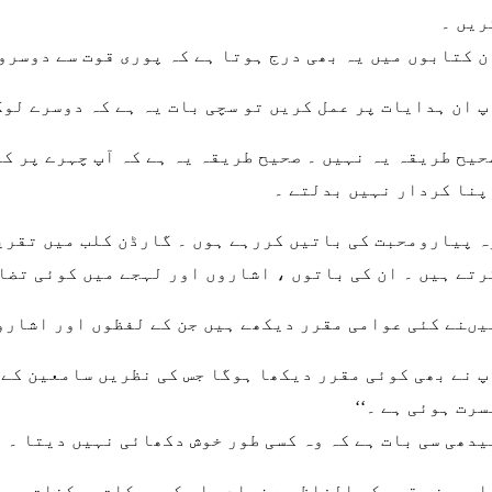
ریں ۔
ن کتابوں میں یہ بھی درج ہوتا ہے کہ پوری قوت سے دوسرو
پ ان ہدایات پر عمل کریں تو سچی بات یہ ہے کہ دوسرے لوگ
حیح طریقہ یہ نہیں ۔ صحیح طریقہ یہ ہے کہ آپ چہرے پر ک
پنا کردار نہیں بدلتے ۔
ہ پیارومحبت کی باتیں کررہے ہوں ۔ گارڈن کلب میں تقریر 
رتے ہیں ۔ ان کی باتوں ، اشاروں اور لہجے میں کوئی تضا
یںنے کئی عوامی مقرر دیکھے ہیں جن کے لفظوں اور اشاروں
پ نے بھی کوئی مقرر دیکھا ہوگا جس کی نظریں سامعین کے ج
سرت ہوئی ہے ۔‘‘
یدھی سی بات ہے کہ وہ کسی طور خوش دکھائی نہیں دیتا ۔ 
امعین مقرر کے الفاظ سے زیادہ اس کی حرکات وسکنات پر ن