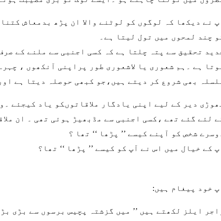
پ نے دیکھا کہ لوگوں کو لوٹنے والا ان پڑھ بدمعاش کتنا 
و چند لمحوں میں تول لیتا ہے۔
دید تحقیق سے پتہ چلتا ہے کہ کسی اجنبی سے ملنے کے صرف
وتا ہے ۔ہم شعوری یا لاشعوری طور پراپنی آنکھوں ، چہرے
لسلہ بھی شروع کر دیتے ہیں،جو کبھی حوصلہ دیتا ہے اور 
ھوڑی دیر کے لیے اپنی یادگار ملاقاتوںکو یاد کیجئے ۔وہ 
ے لئے گئے تھے ،کسی اجنبی سے مڈبھیڑ ہوئی تھی ۔ ان ملا
وسرے شخص کو آپنے کیسے ’’ پڑھا ‘‘ تھا ؟
پ کے خیال میں اس نے آپ کو کیسے ’’ پڑھا ‘‘ تھا؟
پ خود پیغام ہیں:
اجر ایلز لکھتے ہیں ’’ میں گزشتہ پچیس برسوں سے بڑی بڑ