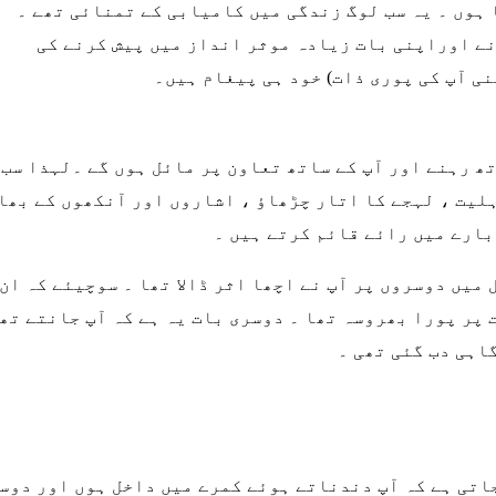
ہوں ۔ یہ سب لوگ زندگی میں کامیابی کے تمنائی تھے ۔
نے اوراپنی بات زیادہ موثر انداز میں پیش کرنے کی
نی آپ کی پوری ذات) خود ہی پیغام ہیں۔
ھ رہنے اور آپ کے ساتھ تعاون پر مائل ہوں گے ۔لہذا سب 
ہلیت ، لہجے کا اتار چڑھاؤ ، اشاروں اور آنکھوں کے بھاؤ
بارے میں رائے قائم کرتے ہیں ۔
ل میں دوسروں پر آپ نے اچھا اثر ڈالا تھا ۔ سوچیئے کہ ا
 پر پورا بھروسہ تھا ۔ دوسری بات یہ ہے کہ آپ جانتے تھ
اہی دب گئی تھی ۔
اتی ہے کہ آپ دندناتے ہوئے کمرے میں داخل ہوں اور دوس