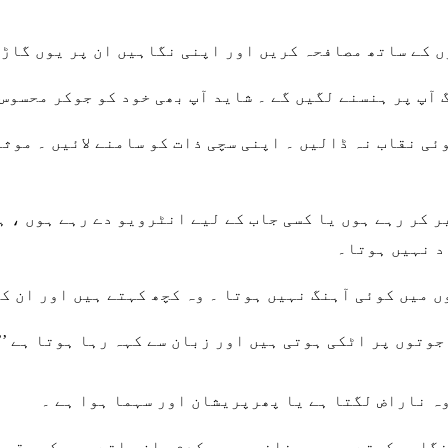
ں کے ساتھ مصافحہ کریں اور اپنی نگاہیں ان پر یوں گاڑ
 آپ پر ہنسنے لگیں گے ۔ شاید آپ بھی خود کو جوکر محسوس 
وئی نقاب نہ ڈالیں ۔ اپنی سچی ذات کو سامنے لائیں ۔ مو
کر رہے ہوں یا کسی جاب کے لیے انٹرویو دے رہے ہوں ، ہر
د نہیں ہوتا۔
 میں کوئی آہنگ نہیں ہوتا ۔ وہ کچھ کہتے ہیں اور ان کے
وتوں پر اٹکی ہوتی ہیں اور زبان سے کہہ رہا ہوتا ہے ’’
وہ ناراض لگتا ہے یا پھرپریشان اور سہما ہوا ہے ۔
گاہ رکھتے ہیں ۔ چنانچہ وہ یکدم جان جاتے ہیں کہ مقرر 