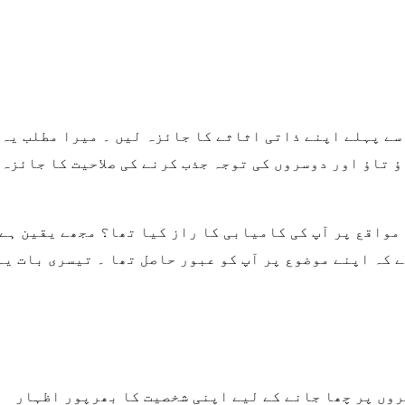
سے پہلے اپنے ذاتی اثاثے کا جائزہ لیں ۔ میرا مطلب یہ
 تاؤ اور دوسروں کی توجہ جذب کرنے کی صلاحیت کا جائزہ
ن مواقع پر آپ کی کامیابی کا راز کیا تھا؟ مجھے یقین ہے
ے کہ اپنے موضوع پر آپ کو عبور حاصل تھا ۔ تیسری بات یہ
روں پر چھا جانے کے لیے اپنی شخصیت کا بھرپور اظہار