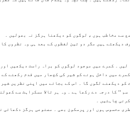
مع سے مخاطب ہوں ، لوگوں کو دیکھنا ہرگز نہ بھولیں ۔
رف دیکھتے ہیں مگر دو تین لفظوں کے بعد ہی وہ نظروں کا
 لیں ۔ کمرے میں موجود لوگوں کو براہ راست دیکھیں اور 
مرے میں داخل ہونے کو شیر کی کچھار میں قدم رکھنے کے 
 کو دیکھنے لگوں گا ۔ اس کے بجائے میں اپنی نظریں شیر 
 سم ‘‘ کا درجہ دے رکھا ہے ۔ وہ ہر تالا مسکراہٹ سے کھو
کرنی چاہئیں ۔
طری محسوس ہوں اور پرسکون بھی ۔ مصنوعی ہرگز دکھائی نہ