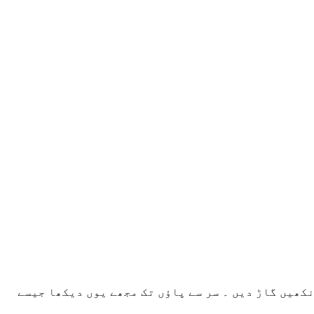
کھیں گاڑ دیں ۔ سر سے پاؤں تک مجھے یوں دیکھا جیسے