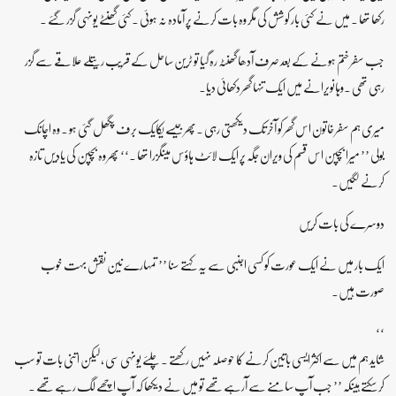
رکھا تھا ۔ میں نے کئی بار کوشش کی مگر وہ بات کرنے پر آمادہ نہ ہوئی ۔کئی گھنٹے یونہی گزر گئے ۔
جب سفر ختم ہونے کے بعد صرف آدھا گھنٹہ رہ گیا تو ٹرین ساحل کے قریب ریتلے علاقے سے گزر
رہی تھی ۔وہاںویرانے میں ایک تنہا گھر دکھائی دیا۔
میری ہم سفر خاتون اس گھر کو آخر تک دیکھتی رہی ۔پھر جیسے یکایک برف پگھل گئی ہو ۔ وہ اچانک
بولی ’’ میرا بچپن اس قسم کی ویران جگہ پر ایک لائٹ ہاؤس میںگزرا تھا ۔‘‘ پھر وہ بچپن کی یادیں تازہ
کرنے لگیں۔
دوسرے کی بات کریں
ایک بار میں نے ایک عورت کو کسی اجنبی سے یہ کہتے سنا ’’ تمہارے نین نقش بہت خوب
صورت ہیں۔
‘‘
شاید ہم میں سے اکثر ایسی باتین کرنے کا حوصلہ نہیں رکھتے ۔ چلئے یونہی سی ، لیکن اتنی بات تو سب
کر سکتے ہیںکہ ’’ جب آپ سامنے سے آرہے تھے تو میں نے دیکھا کہ آپ اچھے لگ رہے تھے ۔