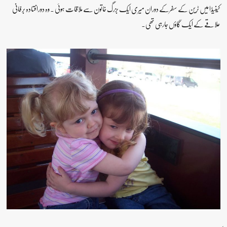
کینیڈا میں ٹرین کے سفرکے دوران میری ایک بزرگ خاتون سے ملاقات ہوئی ۔ وہ دورافتادہ برفانی
علاقے کے ایک گاؤں جارہی تھی۔