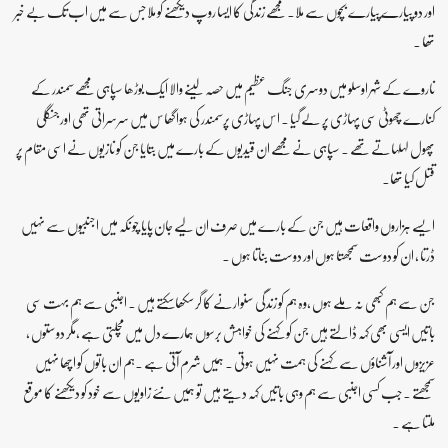
اور دو پیارے پیارے بچوں سے ملا۔ مجھے زندگی کا ایسا روپ دیکھنے کو ملا جس سے میں اب تک بے خبر
تھا ۔
ناروے کے شہر اوسلو میں دوسری جنگ عظیم میں حصہ لینے والا ایک بوڑھا سپاہی مجھے سمندر کے
کنارے چھوٹی سی پہاڑی پر لے گیا ۔ اس پہاڑی پرسمندر کی ہوا گھاس میں سرسراتی تھی اور جنگلی
پھول لہلہاتے تھے ۔ سپاہی نے مجھے ان قیدیوں کے بارے میں بتایا جن کو نازیوں نے اسی مقام پر
قتل کیا تھا۔
ایسے ہزاروں واقعات ہیں جن کے بارے میں صرف ان لیے جان پایا چو نکہ میں اجنبیوں سے نہیں
ڈرتا ، ان کو دوست سمجھتا ہوں اور دوست بناتا ہوں ۔
جن سے ہم کبھی نہ ملے ہوں ،وہ ہم کو زندگی سنوارنے کا گر سکھاسکتے ہیں ۔ اجنبی سے ہم بہت سی
باتیں ایسی بھی کہہ ڈالتے ہیں جن کو کہنے کی خواہش برسوں ہمارے دل میں مچلتی ہے ،مگر دوستوں ،
عزیزوں اور آشناؤں سے کہنے کی ہمت نہیں ہوتی ۔ ہمیں شرم آتی ہے ۔ہم ان باتوں کو اچھا نہیں
سمجھتے ۔جب کسی اجنبی سے ہم وہی باتیں کہہ دیتے ہیں تو ہمیں نئے زاویوں سے خود کو دیکھنے کا موقع
ملتا ہے ۔