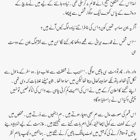
لہذا اس کے متعلق صحیح رائے قائم نہ کرسکی تھی ۔ زیادہ جاننے کے لیے میں نے چرچ کے
دروازے کے پاس کھڑے ایک سوگوار شخص سے پوچھا ۔
آخر یہ جون صاحبہ تھیں کون؟ اس کی خاطر اتنے زیادہ لوگ کیوں آئے ہیں ؟
‘‘اس شخص نے قدرے حیرانی سے مجھے دیکھا پھر کہنے لگا’ ان میں سے اکثر لوگ جون کے دوست
ہی
واہ۔واہ۔ پھر تو بہت سی باتیں ہوںگی ۔‘‘ ادیب نے شفقت سے جواب دیا ۔ وہ سفر کے ماحول سے
نکل آیا تھا اور باتوںکے موڈ میںدکھائی دیتا تھا لیکن میں سہما ہواتھا ۔ شاید میںنے غلط بات کہہ دی تھی ۔
اپنے لکھنے کا اعلان کرکے میں نے اس کی اہمیت کم کرنی چاہی ہے ؟ اس کی انا کوٹھیس تو نہیں
پہنچی ؟ کیا اس نے برا منایا ہوگا؟
اس قسم کی صورت حال سے ہم سبھی دوچار ہوتے ہیں ۔ ہم اجنبیوں سے ڈرتے ہیں۔ محفلوں میں
ان کے خوف سے کوئی اچھالطیفہ ،کوئی اہم بات کہنے سے جھجکتے ہیں۔ ملازمت کے لیے انٹرویو دینے
جائیں تو متاثر کرنے کی کوشش میں اوٹ پٹانگ باتیں کرنے لگتے ہیں ۔ جہاںکہیں دلچسپ یااہم نظر