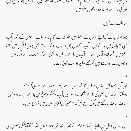
مان لیجئے کہ اس کے لیے ’’ کھل جا سم سم ‘‘ جیسا کوئی طلسماتی فارمولہ نہیں ۔ پھر بھی چند طریقے ہیں
جن کی مدد سے ہم بند دروازہ کھول سکتے ہیں ۔
منافقت سے بچیں
پہلا طریقہ یہ ہے کہ اپنے جذبوں کے اظہار میں بناوٹ سے کام نہ لیا جائے ۔ مثال کے طور پر آپ
کسی ڈنر پارٹی میں جاتے ہیں ۔ آپ کے دل میں وسوسہ پیدا ہوتا ہے ’’ بھئی یہاں تو لوگوں میں گھلنے
ملنے میں مجھے شرم آرہی ہے ۔‘‘ آپ کی رائے یہ بھی ہو سکتی ہے کہ ’’ بہت سے لوگ ایسی
دعوتوں سے دور رہتے ہیں مگر مجھے تو ان کا بہت شوق ہے ۔
‘‘
خیر ، آپ کا جوبھی احسا س ہو ،اس کا اظہار سب سے پہلے ملنے والے سے ہی کر دیجئے ۔
ہوسکتا ہے کہ اس اجنبی کی رائے مختلف نہ ہو ۔ یوں آپ کو گفتگو کا موقع مل جائے ۔یہ نہ ہو تو بھی
صاف صاف یہ کہنے میں کوئی ہرج نہی کہ ’’ میںیہاں انجان ہوں یا میں شرمیلا ہوں ۔
‘‘
اس احساس کو دل میں چھپائے یا منہ لٹکائے پھرنا یا پھر غیر دوستانہ رویہ اختیار کرنا تو بالکل فضول سی