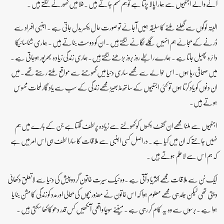
آنے والے اجنبیوں سے ہمارا پالا پڑتا ہے تو ہم سہم جاتے ہیں ۔خلا میں گھورنے لگتے ہیں ۔
البتہ لوگوں سے گھلنے ملنے کا سلیقہ ہمیں آجائے تو صورت حال یکسر بدل جاتی ہے ۔ اجنبی افراد سے
ڈرنے کے بجائے ہم انہیں گلے لگانے لگتے ہیں ۔ ان کو دوست بناتے ہیں ۔ ہماری شناسائیکا
دائرہ پھیل جاتا ہے ۔ ہمارے رابطے روز بروز بڑھنے لگتے ہیں۔ہماری زندگی زیادہ بھرپور ہوجاتی ہے ۔
میں صحافی رہا ہوں۔ اس حوالے سے مجھے ساری دنیا میں گھومنے سے مواقع ملتے رہتے تھے۔ میں
ان دنوں کو یاد کرتا ہوں تو کئی اجنبیوں کے ساتھ مڈبھیڑ مجھے زندگی کے سب سے یادگار لمحات محسوس
ہوتے ہیں۔
اجنبیوں سے ملنا مجھے ان گفٹ بکسوں کو کھولنے سے زیادہ پرلطف لگتاہے جن کے بارے میں ہم
نہیں جانتے کہ ان میں کیا ہے ۔ دراصل کسی اجنبی سے ملاقات کا سارا لطف ہی اس امر میں ہے
کہ ہم اس سے لاعلم ہوتے ہیں ۔
ایک نن سے ملاقات مجھے اکثر یا د آتی ہے ۔وہ نیک سیرت خاتون گردوپیش کی دنیا سے لاتعلق دکھائی
دیتی تھی لیکن جلد ہی مجھے معلوم ہوا کہ اس خاتون نے معذور بچوں کی بحالی اور مدد کو زندگی کا مشن بنا یا
ہوا ہے ۔برسوں سے وہ یہ کام کر رہی ہے ۔ میںنے سوچا واقعی آنکھیں کس قدر دھوکا کھا سکتی ہیں ۔