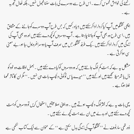
رکھنے کی خواہش محسوس کرے ۔ اس طرح سے دوسرے کی بات سننا مجہول نہیں ، بلکہ فعال تجربہ
ہے ۔
اچھی گفتگو میں آپ کیا کردار ادا کرسکتے ہیں ؟ یاد رکھیں کہ جس طرح آپ دوسرے کو جاننے کے مشتاق
ہیں ، اسی طرح وہ بھی آپ کو جاننا چاہتا ہے ۔ آپ دوسروں کو کچھ دے سکتے ہیں اور وہ بھی آپ کی
زندگی میں کردار ادا کرسکتے ہیں ۔یک طرفہ گفتگو ، جس میں صرف آپ یا دوسرا فرد بول رہا ہو ، بے معنی
سی ہوا کرتی ہے ۔
مشکل یہ ہے کہ بہت کم لوگ جانتے ہیں کہ وہ دوسروں کو کیا دے سکتے ہیں ۔ بعض اوقات وہ خود کو
ڈل یا شرمیلا سمجھتے ہیں اور کہتے ہیں ’’ میرے پاس تو کوئی دلچسپ بات ہی نہیں ۔‘‘ مگر ان کا تاثر عموما
غلط ہوتا ہے ۔
سچی بات یہ ہے کہ اکثر لوگ دلچسپ ہوتے ہیں ۔ وہ اپنی صلاحیتیں استعمال کریں تو دوسروں کو بہت
کچھ دے سکتے ہیں اور بدلے میں ان سے بہت کچھ لے سکتے ہیں ۔
ڈورتھی سارنوف نے ’’ گفتگو آپ کی زندگی بدل سکتی ہے ‘‘ کے عنوان سے ایک کتاب لکھی ہے