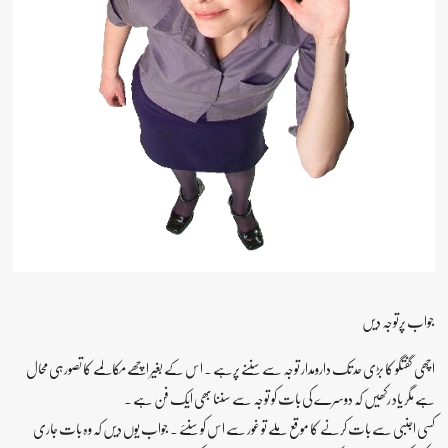
جواب پرتوجہ دیں
اچھی گفتگو کا بڑی حد تک دارومدار توجہ سے سننے پرہے ۔ اس کے بغیر اچھے مکالمے کا تصور ہی محال
ہے مگر یاد رکھیں کہ دوسرے کی بات کو توجہ سے سننا بھی ایک فن ہے ۔
کسی اجنبی سے بات کرنے کا موقع ملے تو غور سے اس کو سنئے ۔ جواب یوں دیں کہ وہ بات جاری