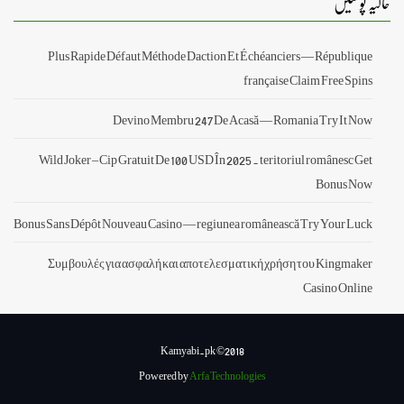
حالیہ پوسٹیں
Plus Rapide Défaut Méthode Daction Et Échéanciers — République
française Claim Free Spins
Devino Membru 247 De Acasă — Romania Try It Now
Wild Joker – Cip Gratuit De 100 USD În 2025 . teritoriul românesc Get
Bonus Now
Bonus Sans Dépôt Nouveau Casino — regiunea românească Try Your Luck
Συμβουλές για ασφαλή και αποτελεσματική χρήση του Kingmaker
Casino Online
Kamyabi.pk ©2018
Powered by
Arfa Technologies