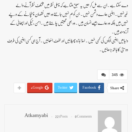
دے سکتا ہے ۔ان سے مل کر ہمیں یہ سبق ملتا ہے کہ پہلی نظر میں مختلف نظر آنے والے
غیرنہیں۔ اجنبی ہمارے دشمن نہیں۔ جن کو ہم نہیں جانتے وہ ہمیں نقصان پہنچانے کے درپے
نہیں ہیں بلکہ وہ ہمارے جیسے انسان ہیں ۔ وہ بھی محبتیں چاہتے ہیں ۔امن ،نیکی اور اچھائی کے
آرزومند ہیں۔
دنیامیں اجنبی لوگوں کی کمی نہیں ۔ لہذا بازو پھیلائیں اور لطف اٹھائیں ۔ آج ہی کسی اجنبی کی طرف
دوستی کا ہاتھ بڑھائیں۔
345
Google+
Twitter
Facebook
Share
Atkamyabi
221 Posts
0 Comments