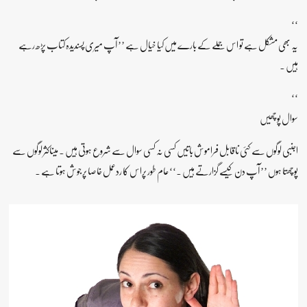
‘‘
یہ بھی مشکل ہے تو اس جملے کے بارے میں کیا خیال ہے ’’ آپ میری پسندیدہ کتاب پڑھ رہے
ہیں ۔
‘‘
سوال پوچھیں
اجنبی لوگوں سے کئی ناقابل فراموش باتیں کسی نہ کسی سوال سے شروع ہوتی ہیں ۔ میںاکثر لوگوں سے
پوچھتا ہوں ’’ آپ دن کیسے گزارتے ہیں ۔‘‘عام طور پراس کا ردعمل خاصا پرجوش ہوتا ہے ۔