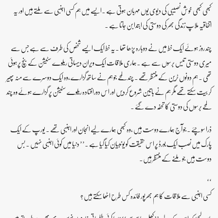
کبھی کبھی خوش نصیبی کی دیوی یوں مہربان ہوتی ہے ۔ایسے میں ہم کسی اجنبی سے ملتے ہیں اور یہ
اتفاقیہ ملاپ زندگی بھر کی دوستی کی ابتدا بن جاتا ہے ۔
چند روز ہوئے ایک خط میں نے دوبارہ پڑھا تھا ۔یہ خط ایک ایسے شخص کی طرف سے ہے جس سے
میری دوستی تیس برسوں سے ہے ۔ہماری ملاقات ایک ویران دیہاتی ریلوے سٹیشن کے بنچ پرہوئی
تھی ۔ ہم دونوں ٹرین کے منتظر تھے ۔ چند لمحے جو ہم نے ساتھ گزارے ،وہ ایک دوسرے سے منہ پھیر
کر بیت سکتے تھے مگر ہم نے باتین شروع کردیں اور اس دورافتادہ ریلوے سٹیشن پر گزارے ہوئے وہ چند
لمحے برسوں کی دوستی کا تحفہ دے گئے ۔
ذرا سوچئے ۔جو آج ہمارے دوست ہیں ،وہ کبھی ہمارے لیے انجان اور اجنبی تھے ۔ یورپ کے ایک
پارک میں نصب ایک بورڈ پر اس حقیقت کو یوںبیان کیا گیا ہے ۔’’ دنیا میں کوئی اجنبی نہیں ۔ بس
دوست ہیں جو ملنے کے منتظر ہیں۔
‘‘
کسی اجنبی سے ملاقات کا ہم بھرپور فائدہ کس طرح اٹھا سکتے ہیں ؟