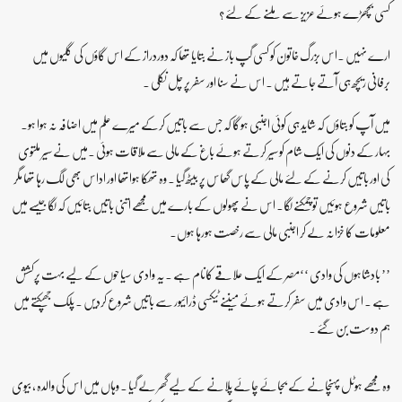
کسی بچھڑے ہوئے عزیز سے ملنے کے لئے ؟
ارے نہیں ۔اس بزرگ خاتون کو کسی گپ باز نے بتایا تھا کہ دوردراز کے اس گاؤں کی گلیوں میں
برفانی ریچھ ہی آتے جاتے ہیں ۔ اس نے سنا اور سفر پر چل نکلی ۔
میں آپ کو بتاؤں کہ شاید ہی کوئی اجنبی ہوگا کہ جس سے باتیں کرکے میرے علم میں اضافہ نہ ہوا ہو۔
بہار کے دنوں کی ایک شام کو سیر کرتے ہوئے باغ کے مالی سے ملاقات ہوئی ۔میں نے سیر ملتوی
کی اور باتیں کرنے کے لئے مالی کے پاس گھاس پر بیٹھ گیا ۔ وہ تھکا ہواتھا اور اداس بھی لگ رہا تھا مگر
باتیں شروع ہوئیں تو چمکنے لگا۔ اس نے پھولوں کے بارے میں مجھے اتنی باتیں بتائیں کہ لگا جیسے میں
معلومات کا خزانہ لے کر اجنبی مالی سے رخصت ہورہا ہوں۔
’’ بادشاہوں کی وادی ‘‘مصر کے ایک علاقے کانام ہے ۔یہ وادی سیاحوں کے لیے بہت پرکشش
ہے ۔ اس وادی میں سفر کرتے ہوئے میںنے ٹیکسی ڈرائیور سے باتیں شروع کردیں ۔ پلک جھپکتے میں
ہم دوست بن گئے ۔
وہ مجھے ہوٹل پہنچانے کے بجائے چائے پلانے کے لیے گھر لے گیا ۔ وہاں میں اس کی والدہ ، بیوی