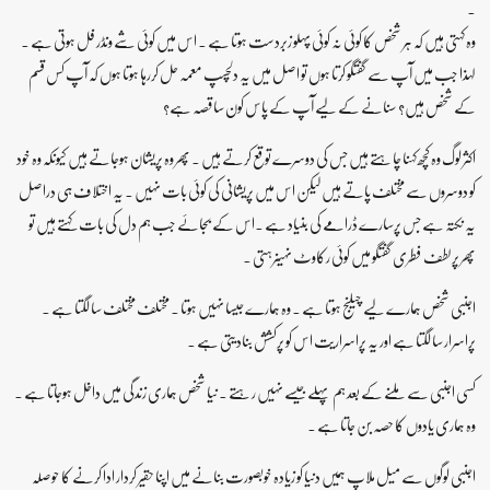
۔
وہ کہتی ہیں کہ ہر شخص کا کوئی نہ کوئی پہلو زبردست ہوتا ہے ۔ اس میں کوئی شے ونڈر فل ہوتی ہے ۔
لہذا جب میں آپ سے گفتگو کرتا ہوں تو اصل میں یہ دلچسپ معمہ حل کررہا ہوتا ہوں کہ آپ کس قسم
کے شخص ہیں؟ سنانے کے لیے آپ کے پاس کون سا قصہ ہے؟
اکثر لوگ وہ کچھ کہنا چاہتے ہیں جس کی دوسرے توقع کرتے ہیں ۔ پھر وہ پریشان ہوجاتے ہیں کیونکہ وہ خود
کو دوسروں سے مختلف پاتے ہیں لیکن اس میں پریشانی کی کوئی بات نہیں ۔ یہ اختلاف ہی دراصل
یہ نکتہ ہے جس پرسارے ڈرامے کی بنیاد ہے ۔اس کے بجائے جب ہم دل کی بات کہتے ہیں تو
پھر پرلطف فطری گفتگو میں کوئی رکاوٹ نہیںرہتی ۔
اجنبی شخص ہمارے لیے چیلنج ہوتا ہے ۔ وہ ہمارے جیسا نہیں ہوتا ۔ مختلف مختلف سا لگتا ہے ۔
پراسرار سا لگتا ہے اور یہ پراسراریت اس کو پرکشش بنادیتی ہے ۔
کسی اجنبی سے ملنے کے بعد ہم پہلے جیسے نہیں رہتے ۔ نیا شخص ہماری زندگی میں داخل ہوجاتا ہے ۔
وہ ہماری یادوں کا حصہ بن جاتا ہے ۔
اجنبی لوگوں سے میل ملاپ ہمیں دنیا کو زیادہ خوبصورت بنانے میں اپنا حقیر کردار ادا کرنے کا حوصلہ