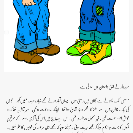
سوبروڈر نے اپنی داستان یوں سنائی ہے ۔۔۔
’’ میں ایک چھوٹے سے گاؤں میں رہتی ہوں ۔ یہاں آباد ہوئے مجھے زیادہ عرصہ نہیں گزرا۔ گاؤں
کی ایک خاتون جون سے ملنے کا مجھے دوبار اتفاق ہوا تھا ۔ اچانک وہ فوت ہوگئی ۔ میرا تاثر یہ تھا کہ وہ
خوش اطوار عورت تھی ، غیر معمولی بہرطور نہ تھی ۔اس لیے چرچ میں اس کی آخری رسوم کے موقع پر
لوگوں کا بہت بڑا ہجوم دیکھ کر مجھے حیرت ہوئی ۔ میںنے سوچا کہ مجھے شاید مرحومہ کی خوبیوں کا علم نہیں۔