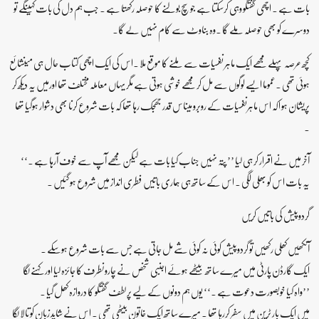
بات ہے ۔ اچھی گفتگو وہی کرسکتا ہے جو سچ بولنے کا حوصلہ رکھتا ہے ۔ جب ہم دل کی بات کہیںگے تو
دوسرے کو بھی حوصلہ ملے گا ۔وہ بناوٹ سے کام نہیں لے گا۔
کچھ عرصہ پہلے مجھے ایک ماہر نفسیات سے ملنے کا موقع ملا ۔اس کی ایک اچھی کتاب حال ہی میںشائع
ہوئی تھی ۔عموما ایسے لوگوں سے مل کر مجھے خوشی ہوتی ہے مگر یہاں معاملہ مختلف تھا اورمیں یہ دیکھ کر
پریشان ہو اکہ اس ماہرنفسیات کے روبرو میںاس قدر جھجک رہا تھا کہ بات شروع کرنا بھی دشوار ہوگیا تھا
۔
آخر میں نے اقرار کر ہی لیا ’’ پتہ نہیں جناب کیا بات ہے لیکن مجھے آپ سے خوف آرہا ہے ۔‘‘
یہ بات اس کو بھلی لگی ۔ اس کے ساتھ ہی ہماری باتیں فطری انداز میں شروع ہوگئیں ۔
گردوپیش کی باتیں کریں
آنکھیں کھلی رکھیں تو گردوپیش کوئی نہ کوئی شے مل جاتی ہے جس سے بات شروع ہوسکے ۔
ایک گارڈن پارٹی میں میرے ساتھ بیٹھے ہوئے اجنبی شخص نے چاروںطرف کا جائزہ لیا اور کہنے لگا
’’واہ کیا خوبصورت دعوت ہے ۔‘‘ یوں ہم دونوں کے لیے پرلطف گفتگو کا دروازہ کھل گیا ۔
میں ایک بار ٹرین میں سفر کررہا تھا ۔ میرے ساتھ ایک خاتون بیٹھی تھی ۔ اس نے شاید زبان کو تالا لگا