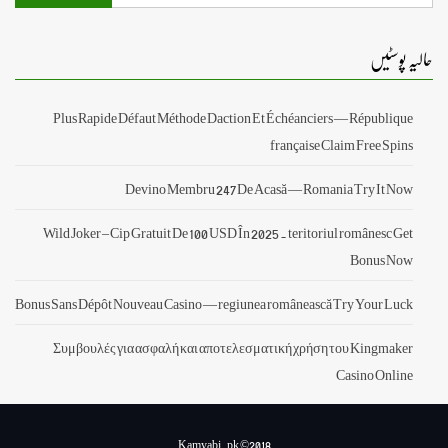
حالیہ پوسٹیں
Plus Rapide Défaut Méthode Daction Et Échéanciers — République
française Claim Free Spins
Devino Membru 247 De Acasă — Romania Try It Now
Wild Joker – Cip Gratuit De 100 USD În 2025 . teritoriul românesc Get
Bonus Now
Bonus Sans Dépôt Nouveau Casino — regiunea românească Try Your Luck
Συμβουλές για ασφαλή και αποτελεσματική χρήση του Kingmaker
Casino Online
Kamyabi.pk ©2018