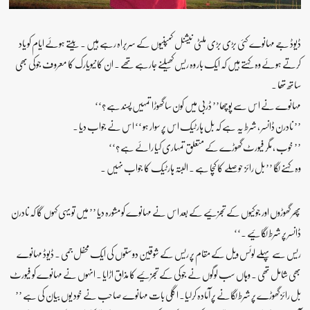
ڈیوڈ جے مہانوے کئی بڑی بڑی ملٹی نیشنل کمپنیوں کے سربراہ رہے ہیں ۔ بیتے ہوئے ایام کو یاد
کرتے ہوئے وہ کہتے ہیں کہ ایک بار وہ ریس کھیلنے جارہے تھے ۔ ان کا نیویارک کا معروف جوکی بھی
ساتھ تھا ۔
مہانوے نے اس سے پوچھا’’ ڈربی میں کون سا گھوڑا تمہیں پسند ہے ؟‘‘
’’ نادرن ڈانسر ، شرط یہ ہے کہ بل ہارٹیک اس پر سوار ہو ‘‘ اس نے جواب دیا ۔
’’ خوب ، مگر فیورٹ گھوڑے کے متعلق تمہاری کیا رائے ہے ؟‘‘
وہ کہنے لگا ’’ بل رائز حوصلے کا کچا ہے ۔ البتہ ہارٹیک کا جواب نہیں ۔
پھر گھوڑوں اور جوکیوں کے تجزئیے کے بعد اس نے مہانوے کو مشورہ دیا ’’ میں تو یہی کہوں گا کہ نادرن
ڈانسر پر شرط لگائیے ۔‘‘
ریس سے پہلے لوئس ویل کے مقام پر ریس کے شوقین دوستوں کی ایک محفل جمی ۔ ڈیوڈ مہانوے
بھی شامل تھی ۔ وہاں سب لوگوں نے جوکی کے تجزئیے کا مذاق اڑایا ۔ انہوں نے مہانوے کو فیورٹ
بل رائز گھوڑے پر شرط لگانے پر آمادہ کرلیا۔ اگلی بات مہانوے صاحب نے خود یوں بیان کی ہے ’’