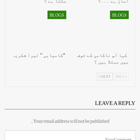
آسان ہے ۔۔۔؟
سکتا ہے ؟
BLOGS
BLOGS
کیا آپ ناکامی کے خوف
’’کامیابی ‘‘ تیرا شکریہ
میں مبتلا ہیں ؟
NEXT
PREV
LEAVE A REPLY
Your email address will not be published.