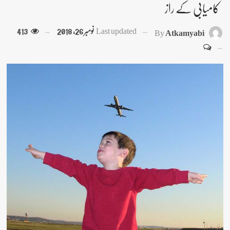
کامیابی کے راز
Last updated
نومبر 26, 2018
413
By
Atkamyabi