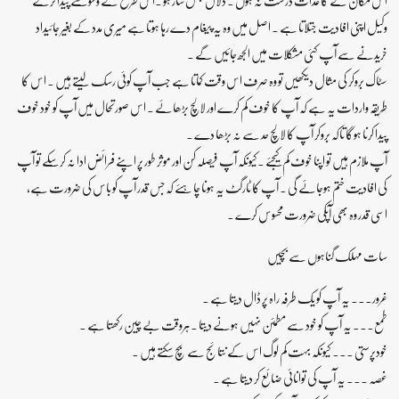
وکیل اپنی افادیت جتلاتا ہے ۔ اصل میں وہ یہ پیغام دے رہا ہوتا ہے میری مدد کے بغیر جائیداد
خریدنے سے آپ کئی مشکلات میں الجھ جائیں گے ۔
سٹاک بروکر کی مثال دیکھیں تو وہ صرف اس وقت کماتا ہے جب آپ کوئی رسک لیتے ہیں ۔ اس کا
طریقہ واردات یہ ہے کہ آپ کا خوف کم کرے اور لالچ بڑھائے ۔ اس صورتحال میں آپ کو خود خوف
پیدا کرنا ہوگا تاکہ بروکر آپ کا لالچ حد سے نہ بڑھا دے ۔
آپ ملازم ہیں تو اپنا خوف کم کیجئے ۔کیونکہ آپ فیصلہ کن اور موثر طور پر اپنے فرائض ادا نہ کرسکے تو آپ
کی افادیت ختم ہوجائے گی ۔ آپ کا ٹارگٹ یہ ہونا چاہئے کہ جس قدر آپ کو باس کی ضرورت ہے،
اسی قدر وہ بھی آپکی ضرورت محسوس کرے ۔
سات مہلک گناہوں سے بچیں
غرور۔۔۔ یہ آپ کو یک طرفہ راہ پر ڈال دیتا ہے ۔
طمع۔۔۔ یہ آپ کو خود سے مطمئن نہیں ہونے دیتا ۔ہروقت بے چین رکھتا ہے ۔
خودپرستی ۔۔۔ کیونکہ بہت کم لوگ اس کے نتائج سے بچ سکتے ہیں ۔
غصہ ۔۔۔ یہ آپ کی توانائی ضائع کر دیتا ہے ۔