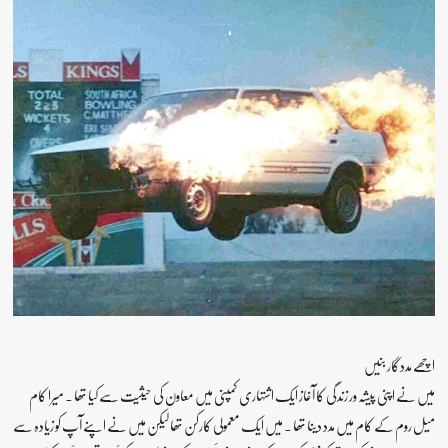
اچھے مددگار بنیں
میں نے اپنی پیشہ ور زندگی کا آغاز ایک اشتہاری کمپنی میں معاون کی حیثیت سے کیا تھا ۔ میرا کام
میل روم کے کام میں مدد دینا تھا ۔ میں ایک معمولی کارکن تھا لیکن میں نے اپنے آپ کو زیادہ سے