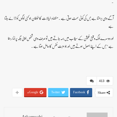
۔
آگے وہی بڑھتا ہے جس کی کوئی سمت ہوتی ہے ۔ متضاد خیالات کا طوفان جو کئی لوگوں کو اڑا لے جاتا
ہے
اور دوسرے لوگ وقتی فیشن کے سیلاب میں بہہ جاتے ہیں تو صرف وہی شخص اپنی جگہ پر ڈٹا رہتا
ہے ‘ جس کے اپنے اصول ہوتے ہیں اور جو عزت نفس کا حامل ہوتا ہے ۔
413
Google+
Twitter
Facebook
Share
Atkamyabi