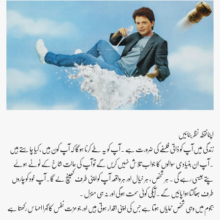
اپنانقطہ نظر بنائیں
زندگی میں آپ کو ذاتی فلسفے کی ضرورت ہے ۔ آپ کو یہ طے کرنا ہوگا کہ آپ کون ہیں ، کیا چاہتے ہیں
۔ آپ ان بنیادی سوالوں کا جواب تلاش نہیں کریں گے تو آپ کی حالت شاخ کے ٹوٹے ہوئے
پتے جیسی رہے گی ۔ ہر شخص ، ہر خیال اور ہر واقعہ آپ کو اپنی طرف کھینچ لے گا۔ آپ خود کو چاروں
طرف بھاگتاہوا پائیں گے ۔ آپکی کوئی سمت ہوگی اور نہ ہی منزل ۔
ہجوم میں وہی شخص نمایاں ہوتا ہے جس کی اپنی اقدار ہوتی ہیں اور جو عزت نفس کا گہرا احساس رکھتا ہے