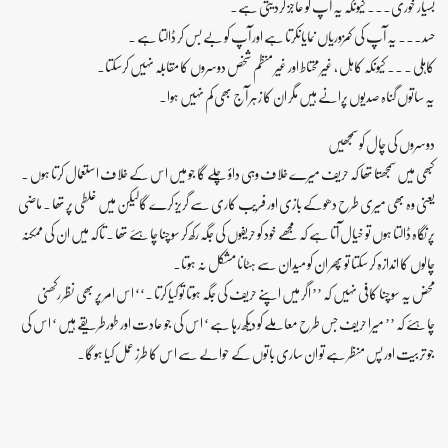
بسیار خوری۔۔۔ کیونکہ یہ آپ کو عاجز کردیتی ہے۔
حسد۔۔۔ یہ آپ کی کمزوریاں نمایاںکرتا ہے اور آپ کو بے بس کر ڈالتا ہے ۔
کاہلی ۔ ۔۔ کیونکہ کاہل ، غیر محتاط اور غیر منظم شخص دوسروں کا مقابلہ نہیں کرسکتا۔
یہ ساتوں گناہ صدیوں پرانے ہیں مگر ان کا زہر آج بھی کم نہیں ہوا۔
دوسروں کی چال کو سمجھیں
کبھی میں سمجھتا تھا کہ حریف میرے خلاف وہی داؤ چلے گا جو میں اس کے خلاف استعمال کرتا ہوں ۔
یعنی وہ بھی میری طرح دھوکے بازی اور فریب کاری سے گریز کرے گالیکن میں غلطی پر تھا ۔ ماضی
پر نگاہ ڈالتا ہوں تو خیال آتا ہے کہ مجھے خود کو حریفوں کی جگہ رکھ کر سوچنا چاہئے تھا ۔ تاکہ میں ان کی ممکنہ
چالوں کا اندازہ کر سکتا تو پھر ان کو میدان سے ہٹانا مشکل نہ ہوتا۔
محض یہ سوچنا کافی نہیں کہ ’’ اگر میں اپنے حریف کی جگہ ہوتا تو کیا کرتا ۔‘‘ اس امر پر بھی نظر رکھنی
چاہئے کہ ’’ میرا حریف جس طرح معاملے کو دیکھ رہا ہے ‘ اس کی جو عادت اور طورطریقے ہیں ‘ اس کی
جو تربیت اور پس منظر ہے تو ان ساری باتوں کے حوالے سے اس کا طرز عمل کیا ہوگا۔