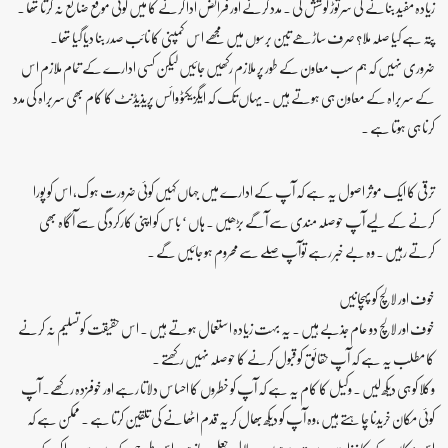
زیادہ مفید بنانے کی سرتوڑ کوشش کی ۔ مدد کرنے اور فرائض ادا کرنے کا میں کوئی موقع ضائع نہ کرتا تھا ۔
پتہ ہے کیا صلہ ملا؟ صرف ساڑھے تین برسوں میں مجھے اس کمپنی کا نائب صدر بنا دیا گیا تھا۔
ضروری نہیں کہ ہم سب معاون کے طور پر ملازم رکھیں جائیں لیکن کسی ادارے کے تمام ملازم اس
کے سربراہ کے معاون ہی ہوتے ہیں ۔ یہاں تک کہ ایگزیکٹو وائس پریذیڈنٹ کا کام بھی سربراہ کی مدد
کرنا ہی ہوتا ہے ۔
ترقی کا ایک موثر اصول یہ ہے کہ آپ کے ادارے میں جہاں کہیں کوئی ضرورت ہو ک، اس کو پورا
کرنے کے لیے آپ حوصلہ مندی سے آگے بڑھیں ۔ ہاں ‘ باس کو اپنی کارکردگی سے آگاہ بھی
کرتے رہیں ۔ وہ بے خبر رہے توآپ صلے سے محروم ہو جائیں گے ۔
خوف اور لالچ کو پہچانیں
خوف اور لالچ دو عام جذبے ہیں ۔ یہ بہت زیادہ استعمال ہوتے ہیں ۔ اس حقیقت کو تسلیم نہ کرنے
کا مطلب یہ ہے کہ آپ حقائق کوقبول کرنے کا حوصلہ نہیں رکھتے ۔
وکلا کو ہی دیکھ لیں ۔ وکیل کا کام یہ ہے کہ آپ کو خطروں کا احساس دلاتا رہے اور خوفزدہ رکھے۔ آپ
کوئی مکان خریدنا چاہتے ہیں ،وہ آپ کو دیکھ بھال کر یہ قدم اٹھانے کی تلقین کرتا ہے ۔ ممکن ہے کہ
اس مکان کے کاغذات درست نہ ہوں ۔ دلال جعل ساز ہو ۔اس طرح کے وسوسے پیدا کرکے