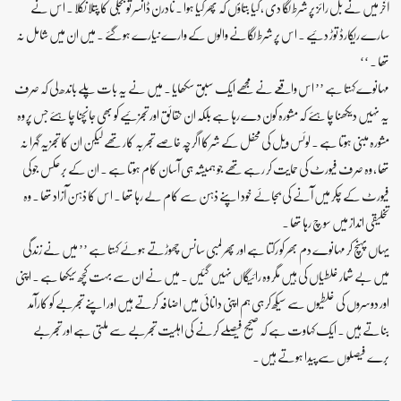
آخر میں نے بل رائز پر شرط لگا دی ، کیا بتاؤں کہ پھر کیا ہوا ۔ نادرن ڈانسر تو بجلی کا پتلا نکلا ۔ اس نے
سارے ریکارڈ توڑ دئیے ۔ اس پر شرط لگانے والوں کے وارے نیارے ہوگئے ۔ میں ان میں شامل نہ
تھا ۔ ‘‘
مہانوے کہتا ہے ’’ اس واقعے نے مجھے ایک سبق سکھایا ۔ میں نے یہ بات پلے باندھ لی کہ صرف
یہ نہیں دیکھنا چاہئے کہ مشورہ کون دے رہا ہے بلکہ ان حقائق اور تجزئیے کو بھی جانچنا چاہئے جس پر وہ
مشورہ مبنی ہوتا ہے ۔ لوئس ویل کی محفل کے شرکا اگرچہ خاصے تجربہ کار تھے لیکن ان کا تجزیہ گہرا نہ
تھا ، وہ صرف فیورٹ کی حمایت کر رہے تھے جو ہمیشہ ہی آسان کام ہوتا ہے ۔ ان کے برعکس جوکی
فیورٹ کے چکر میں آنے کی بجائے خود اپنے ذہن سے کام لے رہا تھا ۔ اس کا ذہن آزاد تھا ۔ وہ
تخلیقی انداز میں سوچ رہا تھا ۔
یہاں پہنچ کر مہانوے دم بھر کو رکتا ہے اور پھر لمبی سانس چھوڑتے ہوئے کہتا ہے ’’ میں نے زندگی
میں بے شمار غلطیاں کی ہیں مگر وہ رائیگاں نہیں گئیں ۔ میں نے ان سے بہت کچھ سیکھا ہے ۔ اپنی
اور دوسروں کی غلطیوں سے سیکھ کر ہی ہم اپنی دانائی میں اضافہ کرتے ہیں اور اپنے تجربے کو کارآمد
بناتے ہیں ۔ ایک کہاوت ہے کہ صحیح فیصلے کرنے کی اہلیت تجربے سے ملتی ہے اور تجربے
برے فیصلوں سے پیدا ہوتے ہیں ۔