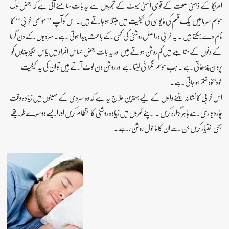
امریکا کے ذہنی صحت کے قومی انسٹی ٹیوٹ کے تجربوں سے یہ بات سامنے آئی ہے کہ بعض لوگ
موسم سرما میں ایک قسم کی مایوسی کی کیفیت میں مبتلا ہوجاتے ہیں ۔ اس کو آپ ’’ موسمی خرابی‘‘ کا
نام دے سکتے ہیں ۔ یہ خرابی دراصل روشنی کی کمی کے باعث پیدا ہوتی ہے۔ سردیوں کے دن گرما
کے دنوں کے مقابلے میں کم روشن ہوتے ہیں اور یہ بات بعض حساس افراد میں یاس انگیز جذبوں کو
پروان چڑھاتی ہے ۔ جب موسم انگڑائی لیتا ہے اور روشن دن لوٹ آتے ہیں تو ان کی یہ کیفیت
خودبخود ختم ہو جاتی ہے۔
اس خرابی کا نشانہ بننے والوں کے لیے بہترین علاج یہ ہے کہ وہ سردی کے مہینوں میں زیادہ وقت
چاردیواری سے باہر گزارہ کریں ۔ اپنے کمروں میں زیادہ روشنی کا انتظام کریں اور ایسے دوسرے طریقے
بھی اختیار کریں جن سے ان کا ماحول روشن رہے ۔