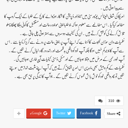
سے پیدا ہوتی ہیں ۔
امریکا کی شمالی الپنائس یونیورسٹی میں تناؤ اور ڈپریشن کا شکار ہونیوالے کالج کے طلبا کے ایک گروپ کا
مطالعہ کیا گیا ۔ اس مطالعے سے معلوم ہوا کہ جو طلبا اپنی موجود ہ حالت اور مستقبل کا کوئی ہلکا پھلکا پہلو
تلاش کرنے کی کوشش کرتے ہیں ۔ ان کی کیفیت دوسروں سے بہتر ہوتی چلی جاتی ہے ۔
نفسیات دان سوزان لیبوٹ کا کہنا ہے کہ اپنے آپ پر ،اپنی حالت پر رونے سے گریز کرنا چاہئے ۔ اس
سے آپ کا بوجھ کم نہیں ہوگا بلکہ آپ خود کو واقعی بدقسمت اور راندہ درگاہ خیال کرنے لگیں گے ۔
آپ خودرحمی کے مرض میں مبتلا ہوجائیں گے اور منفی ذہنی کیفیات آپپر طاری ہوجائیں گی۔
نفسیات کے کم وبیش سبھی ماہرین اس امر پر اتفاق کرتے ہیں کہ آپ اپنے مثبت انداز میں سوچنے
لگیں تو پھر واقعی خود کو خوش باش محسوس کرنے لگیں گے ۔ جو آپ کا زندگی پر حق بھی ہے ۔
310
Google+
Twitter
Facebook
Share