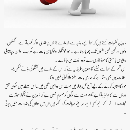
ماہرین نفسیات کہتے ہیں کہ موڈ ایسے جذبہ ہے جو ہمارے ذہنوں پر طاری ہو کر ٹھہر جاتا ہے ۔ گھنٹوں ،
دنوں اور کبھی کبھی ہفتوں تک چھایا رہتا ہے ۔ موڈ خوشگوار ہو تو کیا ہی بات ہے مگر جب اداسی ، پریشانی
، مایوسی یا سستی کا موڈ طاری رہے تو وہ اذیت بن جاتا ہے ۔
اس قسم کے موڈ سے نمٹنے کا بہترین طریقہ یہ ہے کہ اس کے بارے میں گفتگو کی جائے لیکن بسا
اوقات یوں بھی ہوتا ہے کہ ہماری بات سننے والا کوئی نہیں ہوتا۔
موڈ کا مقابلہ کرنے کے لیے آج کل بازار میں بہت سی دوائیں آگئی ہیں ۔اس سلسلے میں سکون بخش
دواؤں سے کام لیا جاتا ہے تاہم بہت سے لوگوں کو معلوم نہیں ہے کہ ماہرین نے ناگوار موڈز سے
نجات دلانے کے لیے کئی ایسے طریقے دریافت کر رکھے ہیں جن میں دواؤں کی ضرورت نہیں پڑتی
۔