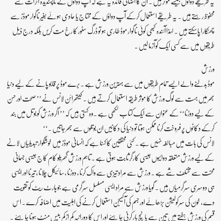
یہ طریقے دواؤں جیسے موثر ہیں ۔ ان کا اضافی فائدہ یہ ہے کہ آپ دواؤں کے ناپسندیدہ اثرات سے
محفوظ رہتے ہیں ۔ یہ طریقے استعمال کرکے آپ دواؤں کے محتاج یا عادی ہوئے بغیر ناگوار موڈز سے
چھٹکارا پاسکتے ہیں ۔ لہذا آئندہ کبھی کوئی ناگوار موڈ طاری ہو تو ڈرگ سٹور کا رخ مت کریں بلکہ درج ذیل
طریقوں میں سے کسی ایک کو آزما لیں ۔
ورزش
موڈ بدلنے والے ایسے تمام طریقوں میں سے بہترین ورزش ہے ۔ برے موڈ پر قابو پانے کے لیے دنیا
بھر میں بہت سے لوگ ورزش کا موثر طریقہ استعمال کرتے ہیں ۔ کیتھرائن لانس نے ’’ صحت اور حسن
کے لیے دوڑنا‘‘ کے عنوان سے ایک کتاب لکھی ہے ۔وہ کہتی ہیں کہ ’’ اگر ورزش کو بوتل میں بند
کرکے دکانوں پر فروخت کرنا ممکن ہوتا تو دنیا کی دکانیں ان بوتلوں سے بھر جاتیں ۔‘‘
لانس کی بات میں مبالغہ نہیں ہے ۔ کئی محققین کا کہنا ہے کہ انسانی موڈز میں خوشگوار تبدیلیاں لانے
کے لیے ورزش متعلقہ دوائیوں جیسی کارگر ثابت ہوتی ہے ۔ تاہم ورزش گھریلو کام کاج جیسی جسمانی
محنت سے مختلف شے ہے ۔ ورزش سے مراد تیزی سے واک کرنا ، دوڑنا ، سائیکل چلانا ، تیرنا اور ایسی
ہی دوسری سرگرمیاں ہیں ۔ گویا ورزش سے مراد ایسی مسلسل سرگرمی ہے جو ہارٹ ریٹ کو تقویت
دے ، خون کی سرکولیشن بڑھائے اور جسم کی آکسیجن استعمال کرنے کی اہلیت میں اضافہ کرے ۔ اس
قسم کی ورزش ہفتے میں تین سے پانچ بار کرنی چاہئے اور اس کا دورانیہ کم از کم بیس منٹ ہونا چاہئے ۔