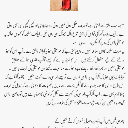
سلیمہ جب دفتر سے لوٹتی ہے تو صرف تھکی ہوئی نہیں ہوتی ۔ وہ چڑچڑی اور کھچی کھچی سی بھی ہوتی
ہے ۔ ایک بار وہ گھر آئی تو اس کی بیٹی شوخ راک میوزک سن رہی تھی ۔اچانک سلیمہ کو محسوس ہوا کہ یہ
موسیقی اس کی روح کو سکون دے رہی ہے۔
یہ صرف سلیمہ کا ہی معاملہ نہیں ۔ دنیا جانتی ہے کہ موسیقی موڈ پر گہرا اثر ڈالتی ہے ۔آپ اس کو موڈ
بدلنے کے لیے استعمال کر سکتے ہیں ۔اس کا طریقہ یہ ہے کہ پہلے تو آپ طاری موڈ کے مطابق
موسیقی سنیں اور پھر رفتہ رفتہ اپنے پسندیدہ موڈ سے مناسبت رکھنے والی موسیقی کی طرف بڑھیں ۔
گویا بات یوں ہوئی کہ اگر آپ پر اداسی طاری ہے تو پہلے اداسی والے گیت سنیں ۔ بظاہر لگتا ہے کہ
اس طرح اداسی کا غلبہ بڑھ جائے گا لیکن بہت سے ماہرین نفسیات کا دعویٰ ہے کہ تبدیلی کی طرف
پہلا قدم یہی ہے ۔ اب اگر آپ اداسی کی کیفیت سے نکل کر خوشی کا موڈ چاہتے ہیں تو دو تین اداس
گیت یا دھنیں سن کر بتدریج مسرت انگیز موسیقی کی طرف رخ کریں ۔
چند ہی لمحوں میں آپ پسندیدہ تبدیلی محسوس کرنے لگیں گے ۔