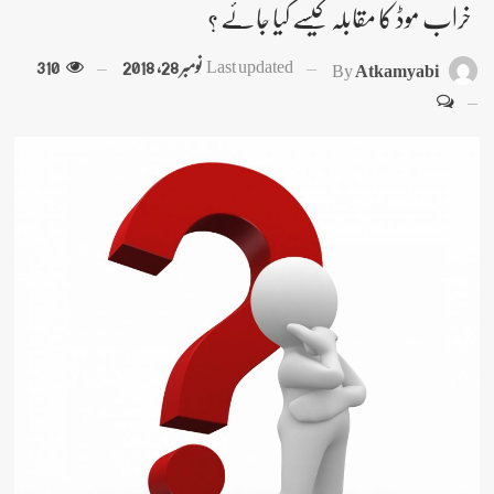
خراب موڈ کا مقابلہ کیسے کیا جائے ؟
Last updated
نومبر 28, 2018
310
By
Atkamyabi