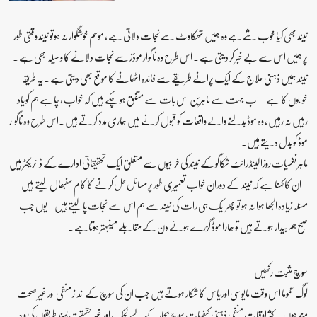
نیند بھی کیا خوب شے ہے وہ ہمیں تھکاوٹ سے نجات دلاتی ہے ، موسم خوشگوار نہ ہوتو نیند وقتی طور
پر ہمیں اس سے بے خبر کر دیتی ہے ۔ اس طرح وہ ناگوار موڈز سے نجات دلانے کا وسیلہ بھی ہے ۔
نیند ہمیں ذہنی علاج کے ایک پرانے طریقے سے فائدہ اٹھانے کا موقع بھی دیتی ہے ۔یہ طریقہ
خوابوں کا ہے ۔ اب بہت سے ماہرین اس بات سے متفق ہو چکے ہیں کہ خواب ، چاہے ہم کو یاد
رہیں نہ رہیں ، وہ موڈ بدلنے والے واقعات کو قبول کرنے میں ہماری مدد کرتے ہیں ۔اس طرح وہ ناگوار
موڈ کو بدل دیتے ہیں۔
ماہر نفسیات روزا لینڈ رائٹ شکاگو کے نیند کی خرابیوں سے متعلق ایک تحقیقاتی ادارے کے ڈائریکٹر ہیں
۔ ان کا کہنا ہے کہ نیند کے دوران خواب تعمیری طور پر مسائل حل کرنے کا کام سنبھال لیتے ہیں ۔
مسئلہ زیادہ الجھا ہوا نہ ہو تو پھر ایک ہی رات کی نیند سے ہم اس سے نجات پا لیتے ہیں ۔ یوں جب
صبح ہم بیدار ہوتے ہیں تو ہمارا موڈ گزرے ہوئے دن کے مقابلے میںبہتر ہوتاہے ۔
سوچ مثبت رکھیں
لوگ عموما اس وقت مایوسی اور یاس کا شکار ہوتے ہیں جب ان کی سوچ کے انداز منفی اور غیر صحت
مند ہوں ۔ اکثر اوقات منفی ذہنی کیفیات سوچ بچار کے لیے لچک اور غیر حقیقت پسند طریقوں کی وجہ