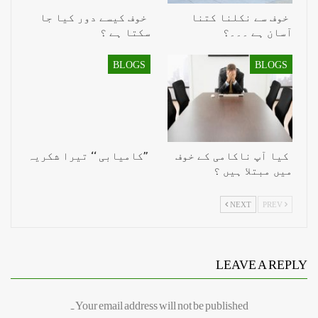
خوف سے نکلنا کتنا
خوف کیسے دور کیا جا
آسان ہے ۔۔۔؟
سکتا ہے ؟
BLOGS
BLOGS
کیا آپ ناکامی کے خوف
’’کامیابی ‘‘ تیرا شکریہ
میں مبتلا ہیں ؟
NEXT
PREV
LEAVE A REPLY
Your email address will not be published.