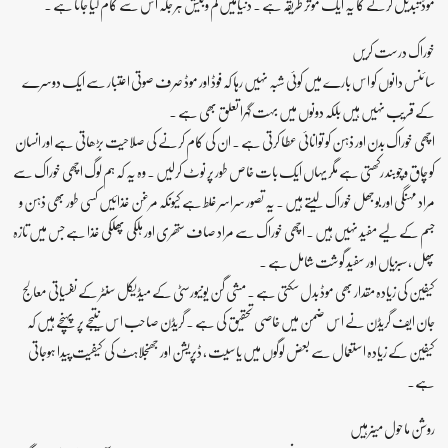
موڈ تبدیل کرنے کا یہ ایک موثر طریقہ ہے ۔ دنیامیں کم وبیش ہر جگہ اس سے کام لیا جاتا ہے ۔
خوراک درست کریں
سائنس دانوں کو اس بارے میں کوئی شبہ نہیں رہا کہ فوڈ اور موڈ صرف صوتی اعتبار سے ایک دوسرے
کے قریب نہیں ہیں بلکہ دونوں میں بہت گہرا تعلق بھی ہے ۔
اچھی خوراک بدن اور ذہن کو توانائی عطا کرتی ہے ۔ ان کی کام کرنے کی صلاحیت بڑھاتی ہے اور انسان
کو چاق وچوبند رکھتی ہے مگر یہاں ایک بات خاص طور پر نوٹ کرلیں ۔ وہ یہ کہ ہم لوگ اچھی خوراک سے
مراد مہنگی اور بوجھل خوراک لیتے ہیں ۔ یہ تصور سراسر غلط ہے کیونکہ مرغن غذائیں کسی طور بھی ذہن و
جسم کے لیے مفید نہیں ہیں ۔ اچھی خوراک سے مراد صاف ستھری اور ہلکی پھلکی غذا ہے جس میں تازہ
پھل ، سبزیاں اور سفید گوشت شامل ہے ۔
کیفین کی زیادہ مقدار بھی موڈ بدل سکتی ہے ۔ مشی گن یونیورسٹی کے میڈیکل سنٹر کے نفسیاتی معالج
جان ایف گریڈن نے اس ضمن میں خاصی تحقیق کی ہے ۔ گریڈن صاحب اس نتیجے پر پہنچے ہیں کہ
کیفین کے زیادہ استعمال سے بعض لوگوں میں یاسیت ، ڈپریشن اور جھنجلاہٹ کی کیفیت پیدا ہوجاتی
ہے۔
روشن ماحول میںرہیں