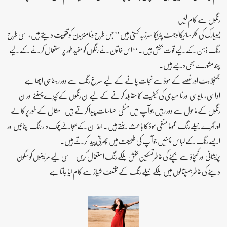
رنگوں سے کام لیں
نیویارک کی کلر سائیکالوجسٹ پٹریکا سرزبہ کہتی ہیں ’’ جس طرح وٹامنز بدن کو تقویت دیتے ہیں ، اسی طرح
رنگ ذہن کے لیے قوت بخش ہیں ۔ ‘‘ اس خاتون نے رنگوں کو مفید طور پر استعمال کرنے کے لیے
چند مشورے بھی دئیے ہیں۔
جھنجلاہٹ اور غصے کے موڈ سے نجات پانے کے لیے سرخ رنگ سے دور رہنا ہی اچھا ہے ۔
اداسی ، مایوسی اور ناامیدی کی کیفیت کا مقابلہ کرنے کے لیے ان رنگوں کے کپڑے پہننے اور ان
رنگوں کے ماحول سے دور رہیں جو آپ میں منفی احساسات پیدا کرتے ہیں ۔مثال کے طور پر کالے
اور گہرے نیلے رنگ عموما منفی موڈ کا باعث بنتے ہیں ۔ لہذا ان کے بجائے چمک دار رنگ اپنائیں اور
ایسے رنگ کے لباس پہنیں جو آپ کی طبیعت میں پھرتی پیدا کرتے ہیں۔
پریشانی اورکھچاؤ سے بچنے کی خاطر تسکین بخش ہلکے رنگ استعمال کریں ۔ اسی لیے مریضوں کو سکون
دینے کی خاطر ہسپتالوں میں ہلکے نیلے رنگ کے مختلف شیڈز سے کام لیا جاتا ہے۔