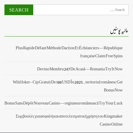
حالیہ پوسٹیں
Plus Rapide Défaut Méthode Daction Et Échéanciers — République
française Claim Free Spins
Devino Membru 247 De Acasă — Romania Try It Now
Wild Joker – Cip Gratuit De 100 USD În 2025 . teritoriul românesc Get
Bonus Now
Bonus Sans Dépôt Nouveau Casino — regiunea românească Try Your Luck
Συμβουλές για ασφαλή και αποτελεσματική χρήση του Kingmaker
Casino Online