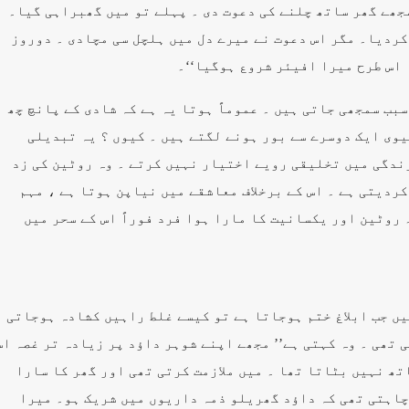
مجھے گھر ساتھ چلنے کی دعوت دی ۔ پہلے تو میں گھبراہی گیا۔
ردیا۔ مگر اس دعوت نے میرے دل میں ہلچل سی مچادی ۔ دوروز
 اس طرح میرا افیئر شروع ہوگیا‘‘۔
بب سمجھی جاتی ہیں ۔ عموماً ہوتا یہ ہے کہ شادی کے پانچ چھ
وی ایک دوسرے سے بور ہونے لگتے ہیں ۔ کیوں ؟ یہ تبدیلی
 زندگی میں تخلیقی رویے اختیار نہیں کرتے ۔ وہ روٹین کی زد
ردیتی ہے ۔ اس کے برخلاف معاشقے میں نیاپن ہوتا ہے ، مہم
 روٹین اور یکسانیت کا مارا ہوا فرد فوراً اس کے سحر میں
یں جب ابلاغ ختم ہوجاتا ہے تو کیسے غلط راہیں کشادہ ہوجاتی
 تھی ۔ وہ کہتی ہے’’ مجھے اپنے شوہر داؤد پر زیادہ تر غصہ اس
تھ نہیں بٹاتا تھا ۔ میں ملازمت کرتی تھی اور گھر کا سارا
چاہتی تھی کہ داؤد گھریلو ذمہ داریوں میں شریک ہو۔ میرا