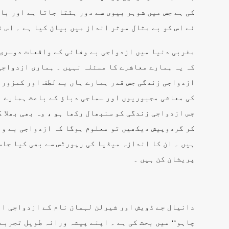
کی ہے جس میں شوہر بیوی سے دور ہٹتا جاتا ہے اور بال
نے اس کو بے مثال موثر انداز میں بیان کیا ہے ۔ اس ن
مغربی دنیا میں ازدواجی بے وفائی کے واقعات دوسری 
کہ یہ ہمارے معاشرے کا مسئلہ نہیں ۔ ہماری ازدواجی 
ازدواجی زندگی جس قدر ہمارے ہاں بے لطف اور کمزور ہ
کی معاشی مجبوریوں اور سماجی دباؤ کے باعث ہمارے ہا
جس ازدواجی زندگی کو سنبھال رکھا ہو ، وہ بھی بھلا ک
کر گردوپیش دیکھیں تو معلوم ہوگا کہ ازدواجی بے وف
ہیں ۔ ان کا اندازہ میڈیا کی رپورٹس سے بھی کیا جاس
پریشان کن ہیں ۔
دانیال جے ڈویش اور شیرلن لہمان نام کے ازدواجی امو
چاہو‘‘ میں بحث کی ہے ۔ اپنے پیشہ ورانہ طویل تجربے