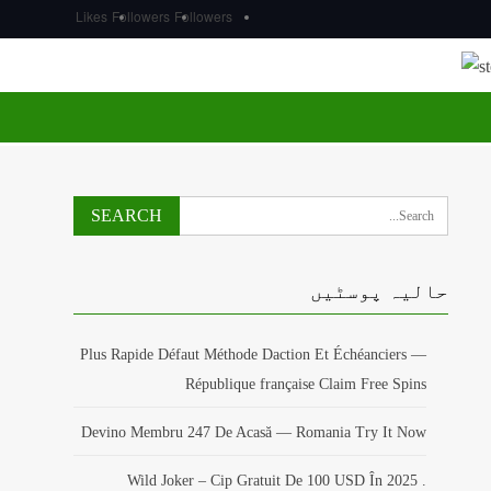
Likes
Followers
Followers
حالیہ پوسٹیں
Plus Rapide Défaut Méthode Daction Et Échéanciers —
République française Claim Free Spins
Devino Membru 247 De Acasă — Romania Try It Now
Wild Joker – Cip Gratuit De 100 USD În 2025 .