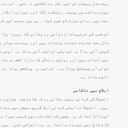
بہت جان پہچان تو تھی مگر بے تکلفی نہ تھی ۔ اس نے 
میرے ماتھے پر پسینہ رینگنے لگا اور میں نے انکار ک
بعد میں نے اس عورت کو فون کیا ۔ بس یوں سمجھ لیں کہ
اس قسم کی ترغیبات ازدواجی بے وفائی کا دوسرا بڑا س
سال بعد جذبات ٹھنڈے پڑجاتے ہیں اور بہت سے میاں بی
کیوں آتی ہے ؟ یہ تبدیلی اس لیے آتی ہے کہ وہ اپنی
میں آجاتے ہیں اور روٹین زندگی کا سارا لطف برباد ک
جوئی اورچیلنج ہوتا ہے ۔ اس لیے وہ پرکشش ہوتا ہے ۔
الجھ جاتا ہے ۔
ابلاغ میں ناکامی
انجیلا کی کہانی ہمیں بتاتی ہے کہ شادی شدہ جوڑوں م
ہیں ۔ انجیلا نے اپنی کہانی ایک گروپ سیشن میں سنائی
لیے آتا تھا کہ وہ بچوں کے معاملے میں کبھی میرا ہا
کام کاج بھی میرے ذمے تھا۔ یہ بے انصافی تھی ۔ میں 