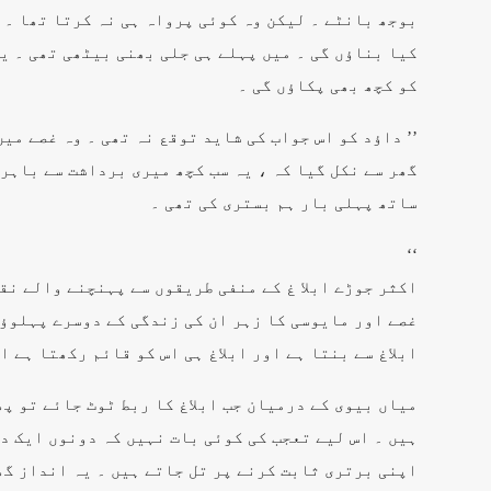
بوجھ بانٹے ۔ لیکن وہ کوئی پرواہ ہی نہ کرتا تھا ۔ ا
کیا بناؤں گی ۔ میں پہلے ہی جلی بھنی بیٹھی تھی ۔ ی
کو کچھ بھی پکاؤں گی ۔
’’ داؤد کو اس جواب کی شاید توقع نہ تھی ۔ وہ غصے میں
گھر سے نکل گیا کہ ، یہ سب کچھ میری برداشت سے باہر 
ساتھ پہلی بار ہم بستری کی تھی ۔
‘‘
اکثر جوڑے ابلا غ کے منفی طریقوں سے پہنچنے والے نقص
غصے اور مایوسی کا زہر ان کی زندگی کے دوسرے پہلوؤں
ابلاغ سے بنتا ہے اور ابلاغ ہی اس کو قائم رکھتا ہے ا
میاں بیوی کے درمیان جب ابلاغ کا ربط ٹوٹ جائے تو پ
ہیں ۔ اس لیے تعجب کی کوئی بات نہیں کہ دونوں ایک دو
اپنی برتری ثابت کرنے پر تل جاتے ہیں ۔ یہ انداز گھ