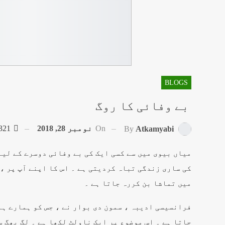
BLOGS
بے وفائی کا روگ
On
نومبر 28, 2018
321
By
Atkamyabi
میاں بیوی میں سے کسی ایک کی بے وفائی دوسرے کے لیے
کی ساری زندگی تباہ کردیتی ہے ۔ اس کا اپنے آپ پر 
میں تماشا بن کررہ جاتا ہے ۔
فرانسیسی ادیبہ ، سمون دی بوار نے ، جس کو ہمارے ہا
جاتا ہے ۔ اس موضوع پر ایک ناولٹ لکھا ہے ۔ لگ بھگ 