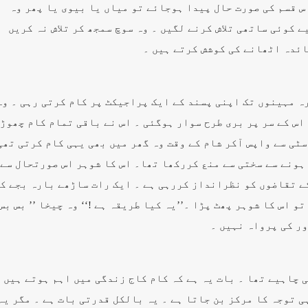
س قسم کی صورت حال پیدا ہوجائے تو میاں یا بیوی یا پھر وہ
 کوئی ساتھی تلاش کرنے لگیں ۔ وہ سوچ سمجھ کر تلاش نہ کریں
ائدہ اٹھانے کی کوشش کرتے ہیں ۔
ہ مہینوں تک اپنی پسند کے ایک پراجیکٹ پر کام کرتی رہی ۔ وہ
اس کے سر پر بری طرح سوار ہوگئی ۔ اس نے باقی تمام کام چھوڑ
ٹی سے واپس آکر شام کے وقت وہ گھر میں بھی یہی کام کرتی تھی
 ہونے سے سختی سے منع کررکھا تھا۔ اس کا شوہر اس صورتحال سے
کے تقاضوں کو نظرانداز کررہی ہے ۔ ایک رات ساڑھے بارہ بجے ک
و اس کا شوہر پھٹ پڑا ۔’’یہ کیا طریقہ ہے !‘‘ وہ چیخا ’’ بس بس
ور کی پرواہ نہیں ۔
 چاہیے تھا ۔ بات یہ ہے کہ کام کاج زندگی میں اہم ہوتے ہیں
ی توجہ کا مرکز بن جاتا ہے ۔ یہ بالکل قدرتی بات ہے ۔ مگر یہ