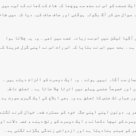
یک جمعے کو اس نے مجھ سے پوچھا کہ شام کے کھانے کے لیے میں
ہ سوال سن کر آگ بگولہ ہوگئی اور صاف صاف کہہ دیا کہ میں شام
 آگیا لیکن میں اس سے زیادہ غصے میں تھی ۔ وہ یہ چلاتا ہوا
ہے ۔ بعد میں اس نے بتایا کہ اس رات اس نے اپنی گرل فرینڈ کے
ان سے آگاہ نہیں ہوتے ۔ وہ ایک دوسرے کو الزام دیتے ہیں ۔
 اور خصوصاً جنسی پہلو میں اترتا چلا جاتا ہے ۔ تعلق ناطہ
ور جہاں تک جنس کا تعلق ہے وہ بھی ابلاغ کی ایک گہری صورت ہے 
ھر وہ دونوں اپنی اپنی جگہ خود کو مسترد شدہ خیال کرنے لگتے
سرے کو نیچا دکھانے ، ایک دوسرے کو رنج دینے ، غصہ دلانے او
ر کو جہنم بنادیتا ہے اور ازدواجی زندگی بگڑنے لگتی ہے ۔