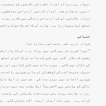
دوچار ہونے والے افراد خطرے کی علامتوں کو سمجھنے ک
انہوں نے شادی شدہ افراد کے غیر ازدواجی معاشقوں ک
زیادہ علامتیں آپ کی ازدواجی زندگی میں ظاہر ہونے ل
تعلق ٹوٹ پھوٹ رہا ہے ۔ چاہے آپ کا شریک حیات واقعی
تنہائی
شبانہ نے یہ قصہ مجھے خود سنایا تھا
’’میرا شوہر جب بھی گھر میں ہوتا ہے ، اس کا ساراوق
مشین کے علاوہ گھر میں کسی کے ساتھ اس کا کوئی تعلق 
کی دکان میں گئی ۔ میرے ہاتھ میں کئی کتابیں اور پر
دوپٹہ سنبھالنے کی کوشش کی تو ساری چیزیں ہاتھ سے گ
چیزیں اٹھانے میں میری مدد کی ۔ جب میں نے ایک ناول
ناگی کو پڑھتی ہیں !تقریباً ایک ہفتے بعد میں دوبار
روز نہ چاہتے ہوئے بھی میرے قدم بک سٹور کی بڑھنے ل
کرتے رہے ۔ یوں بات آہستہ آہستہ آگے بڑھتی گئی ۔ ی