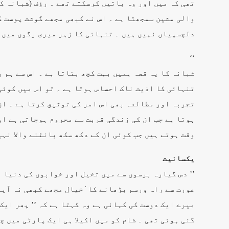
تھی کہ میں اور وہ باتیں کرسکتے تھے ۔ رؤف (شبانہ ک
والی مشین سمجھتا ہے ۔ اس نے کبھی مجھے گوشت پوست ک
دلچسپیاں نہیں ہیں ۔ تنہائی کا زہر میری رگوں میں 
‘‘
شبانہ کا یہ قصہ ہمیں بہت کچھ بتاتا ہے ۔ اس سے ہم 
تنہائی کا اذیت ناک احساس ہوتا ہے ۔ تو اس میں کوئ
تجربہ اور مطالعہ بھی اس امر کی توثیق کرتا ہے ۔ ان
ہوتا ہے جب ان کی زندگی قربت سے محروم ہوجاتی ہے اور
وقت ہوتے ہیں جب کوئی ان کے دکھ سکھ بانٹنے والا نہ
یکسانیت
’’ دس گیارہ برسوں سے میں تخیل اور خوابوں کی دنیا 
عورت سے راہ ورسم بڑھانے کا ٰخیال مجھے کبھی نہ آیا
میرے ایک دوست کی کہانی ہے وہ کہتا ہے کہ ’’ پھر ایک
گئی ہوئی تھی ۔ شام کو میں اکیلا ہی ایک پارٹی میں چل