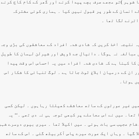
ا شوہر )تو مجھے صرف بچے پیدا کرنے اور گھر کے کام کاج کرنے
ے انسان کے طور پر قبول نہیں کیا ۔ ہماری کوئی مشترکہ
اترنے لگا تھا ۔
یہ نتیجہ اخذ کریں کہ شادی شدہ افراد کے معاشقوں کی بڑی وجہ
ی مبالغہ نہ ہوگا۔ دانیال جے ڈویش اور شیرلن لہمان کا طویل
 کا کہنا ہے کہ شادی شدہ افراد میں یہ احساس اس وقت پیدا
 ان کے درمیان ابلاغ ٹوٹ جاتا ہے ۔ لوگ تنہائی کا شکار اس
یں ہوتا۔
میں غیر عورتوں کے ساتھ معاشقے کھیلتا رہاہوں ۔ لیکن کسی
 تھا۔ میں نے اس معاملے پر کبھی توجہ ہی نہ دی تھی ۔‘‘ یہ
 شام عجیب سی بات ہوئی ۔ میں اکیلا تھا ۔ میری بیوی دوسرے شہر
ا گیا ۔ وہاں ایک عورت میرے پاس آکربیٹھ گئی ۔ اس کے ساتھ