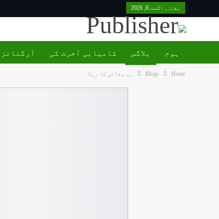
ہفتہ, اگست 8, 2026
ہوم
بلاگس
کامیابی آخرت کی
آرگنائزی
Home
Blogs
بے وفائی کا روگ