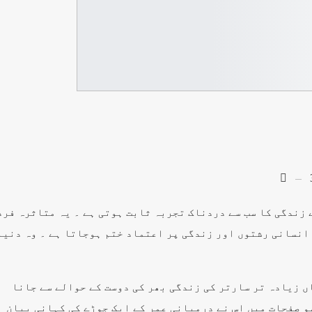
 زندگی کا سب سے دردناک تجربہ ثابت ہوتی ہے ۔ یہ متاثرہ فرد
، انسانی رشتوں اور زندگی پر اعتماد ختم ہوجاتا ہے ۔ وہ دنیا
ں زیادہ تر سارتر کی زندگی بھر کی دوست کے حوالے سے جانا
سو صفحات میں اس نے درمیانی عمر کے ایک جوڑے کی کہانی بیان