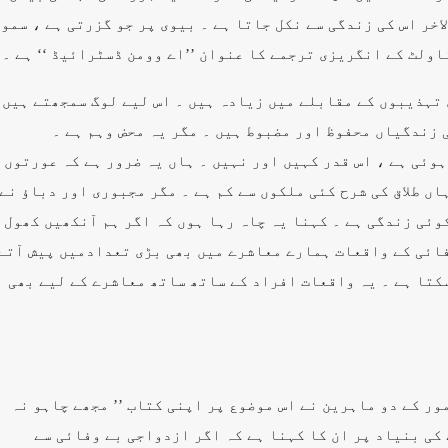
اخر اس کی زندگی سے نکل جاتا ہے ۔ بیوی پر جو گزرتی ہے ، سمو
اولٹ کے انگریزی ترجمے کا عنوان ’’اے وومن ڈسٹرائیڈ ‘‘ ہے ۔
تہذیبوں کے مقابلے میں زیادہ ہیں ۔ اس لیے لوگ سمجھتے ہیں
زندگیاں محفوظ اور مضبوط ہیں ۔ مگر یہ محض وہم ہے ۔
وئی ہے ، اس قدر کہیں اور نہیں ۔ ہاں یہ ضرور ہے کہ عورتوں
ں طلاق کی شرح کئی ملکوں سے کم ہے ۔ مگر مجبوری اور دباؤ نے
وئی زندگی ہے ۔ کہنا یہ چاہ رہا ہوں کہ اگر ہم آنکھیں کھول
ائی کے واقعات ہمارے معاشرے میں بھی بڑی تعدادمیں پیش آتے
کتا ہے ۔ یہ واقعات افراد کے ساتھ ساتھ معاشرے کے لیے بھی
ر کے دو ماہرین نے اس موضوع پر اپنی کتاب ’’ مجھے چاہو نہ
 کی بنیاد پر ان کا کہنا ہے کہ اگر ازدواجی بے وفائی سے