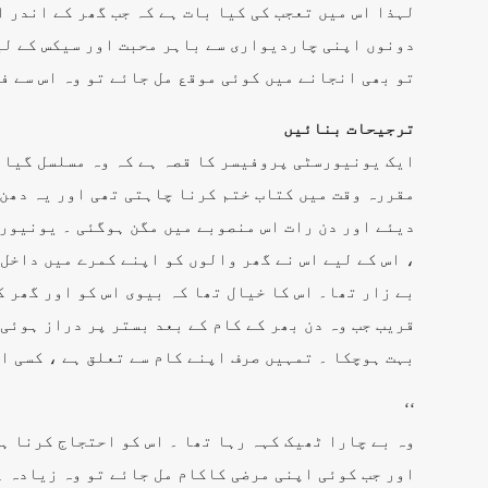
لہذا اس میں تعجب کی کیا بات ہے کہ جب گھر کے اندر ا
دونوں اپنی چاردیواری سے باہر محبت اور سیکس کے لیے
تو بھی انجانے میں کوئی موقع مل جائے تو وہ اس سے ف
ترجیحات بنائیں
ایک یونیورسٹی پروفیسر کا قصہ ہے کہ وہ مسلسل گیار
مقررہ وقت میں کتاب ختم کرنا چاہتی تھی اور یہ دھن 
دیئے اور دن رات اس منصوبے میں مگن ہوگئی ۔ یونیورس
، اس کے لیے اس نے گھر والوں کو اپنے کمرے میں داخل
بے زار تھا۔ اس کا خیال تھا کہ بیوی اس کو اور گھر 
قریب جب وہ دن بھر کے کام کے بعد بستر پر دراز ہوئی ت
بہت ہوچکا ۔ تمہیں صرف اپنے کام سے تعلق ہے ، کسی ا
‘‘
وہ بے چارا ٹھیک کہہ رہا تھا ۔ اس کو احتجاج کرنا ہی
اور جب کوئی اپنی مرضی کاکام مل جائے تو وہ زیادہ ہ