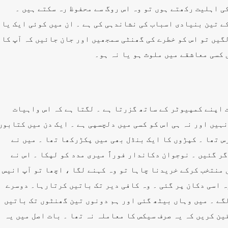
ی اہلیت رکھتے ہوں تو وہ اس روگ سے محفوظ رہ سکتے ہیں ۔
ے تین بنیادی اسباب کی نشاندہی کی ہے ۔ ان میں کوئی ایک یا
گیں تو اس کو خطرے کی گھنٹی سمجھیں اور جان جائیں کہ آپ کا
 کسی معاشقے میں ملوث ہو یا نہ ہو۔
ت اپنے کمپیوٹر کے ساتھ گزرتا ہے ۔ لگتا ہے کہ اس واہیات
نہیں اور نہ ہی اس کو کسی میں دلچسپی ہے ۔ ایک دن میں کتابوں
س تھا ۔ کپڑوں کا ایک بنڈل بھی میں پکڑرکھا تھا ۔ میں نے
ر گئیں ۔ نوجوان دکاندار فوراً میری مدد کو لپکا ۔ اس نے
 منتخب کرکے خریدنا چاہا تو وہ کہنے لگا ، اچھا تو آپ انیس
ہ اسی دکان پر گئی ۔ وہ کافی دیر تک باتیں کرتارہا۔ دوسرے
گے ۔ میں وہاں بیٹھ گئی اور ہم دونوں تین گھنٹوں تک باتیں
قین کریں کہ یہ صرف سیکس کا معاملہ نہ تھا ۔ بات اصل میں یہ