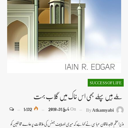
SUCCESS OF LIFE
مِلے ہیں پہلے بھی اس خاک میں گُلاب بہت
On
مارچ 31, 2018
1,132
By
Atkamyabi
وزیراعظم شاہد خاقان عباسی نے کہا ہے کہ میری اور چیف جسٹس کی ملاقات پر ہمارے مخالفین کو