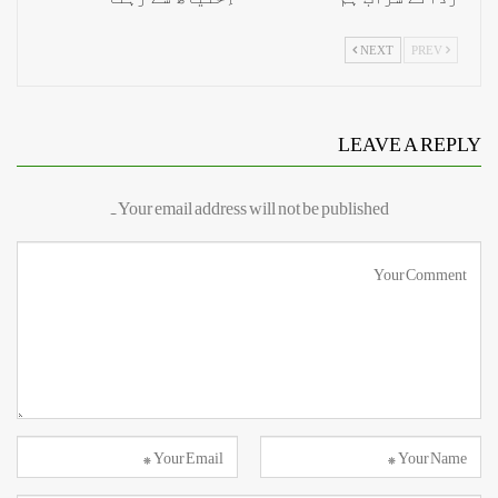
NEXT
PREV
LEAVE A REPLY
Your email address will not be published.