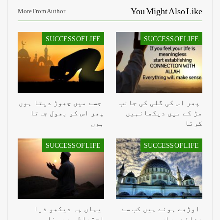
You Might Also Like
More From Author
SUCCESS OF LIFE
SUCCESS OF LIFE
پھر اس کی گلی کی جانب
جسے میں چھوڑ دیتا ہوں
مڑ کے میں دیکھانہیں
پھر اس کو بھول جاتا
کرتا
ہوں
SUCCESS OF LIFE
SUCCESS OF LIFE
اوڑھے ہوئے ہیں کب سے
یہاں پہ دیکھو ذرا
ردائے سراب ہم
اِحتیاط سے رہنا