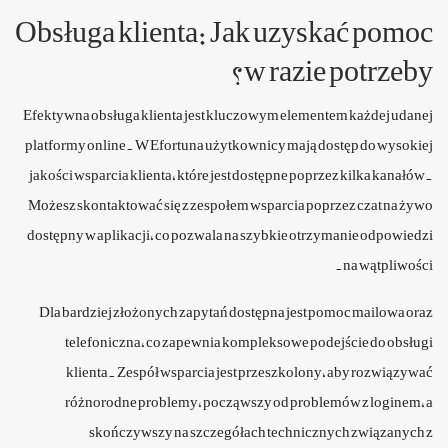
Obsługa klienta: Jak uzyskać pomoc
w razie potrzeby?
Efektywna obsługa klienta jest kluczowym elementem każdej udanej
platformy online. W Efortuna użytkownicy mają dostęp do wysokiej
jakości wsparcia klienta, które jest dostępne poprzez kilka kanałów.
Możesz skontaktować się z zespołem wsparcia poprzez czat na żywo
dostępny w aplikacji, co pozwala na szybkie otrzymanie odpowiedzi
na wątpliwości.
Dla bardziej złożonych zapytań dostępna jest pomoc mailowa oraz
telefoniczna, co zapewnia kompleksowe podejście do obsługi
klienta. Zespół wsparcia jest przeszkolony, aby rozwiązywać
różnorodne problemy, począwszy od problemów z loginem, a
skończywszy na szczegółach technicznych związanych z