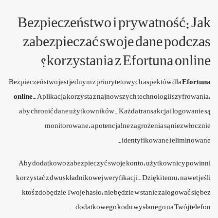
Bezpieczeństwo i prywatność: Jak
zabezpieczać swoje dane podczas
korzystania z Efortuna online?
Bezpieczeństwo jest jednym z priorytetowych aspektów dla
Efortuna
online
. Aplikacja korzysta z najnowszych technologii szyfrowania,
aby chronić dane użytkowników. Każda transakcja i logowanie są
monitorowane, a potencjalne zagrożenia są niezwłocznie
identyfikowane i eliminowane.
Aby dodatkowo zabezpieczyć swoje konto, użytkownicy powinni
korzystać z dwuskładnikowej weryfikacji. Dzięki temu, nawet jeśli
ktoś zdobędzie Twoje hasło, nie będzie w stanie zalogować się bez
dodatkowego kodu wysłanego na Twój telefon.