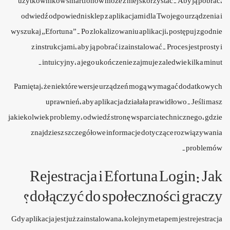
użytkowników smartfonów może z niej skorzystać. Aby ją pobrać,
odwiedź odpowiedni sklep z aplikacjami dla Twojego urządzenia i
wyszukaj „Efortuna”. Po zlokalizowaniu aplikacji, postępuj zgodnie
z instrukcjami, aby ją pobrać i zainstalować. Proces jest prosty i
intuicyjny, a jego ukończenie zajmuje zaledwie kilka minut.
Pamiętaj, że niektóre wersje urządzeń mogą wymagać dodatkowych
uprawnień, aby aplikacja działała prawidłowo. Jeśli masz
jakiekolwiek problemy, odwiedź stronę wsparcia technicznego, gdzie
znajdziesz szczegółowe informacje dotyczące rozwiązywania
problemów.
Rejestracja i Efortuna Login: Jak
dołączyć do społeczności graczy?
Gdy aplikacja jest już zainstalowana, kolejnym etapem jest rejestracja