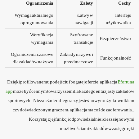
Ograniczenia
Zalety
Cechy
Wymaga aktualnego
Łatwy w
Interfejs
oprogramowania
nawigacji
użytkownika
Weryfikacja
Szyfrowane
Bezpieczeństwo
wymagania
transakcje
Ograniczenia czasowe
Zakłady na żywo i
Funkcjonalność
dla zakładów na żywo
przedmeczowe
Dzięki profilowanemu podejściu i bogatej ofercie, aplikacja
Efortuna
app
może być cennym towarzyszem dla każdego entuzjasty zakładów
sportowych. Niezależnie od tego, czy jesteś nowym użytkownikiem
czy doświadczonym graczem, aplikacja ma coś do zaoferowania.
Korzystaj z jej funkcji odpowiedzialnie i ciesz się nowymi
możliwościami zakładów w zasięgu ręki.