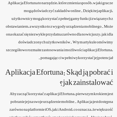
Aplikacja Efortuna to narzędzie, które zmienia sposób, w jaki gracze
mogą doświadczyć zakładów online. Dzięki tej aplikacji,
użytkownicy mogą korzystać z pełnej gamy funkcji związanych z
obstawianiem, a wszystko to z wygody urządzenia mobilnego. Może
ona okazać się niezwykle przydatna zarówno dla nowicjuszy, jak i dla
doświadczonych użytkowników. W tym artykule omówimy
szczegółowo rozmaite zastosowania i możliwości aplikacji Efortuna,
pomagając ci w pełni wykorzystać jej potencjał.
Aplikacja Efortuna: Skąd ją pobrać i
jak zainstalować?
Aby zacząć korzystać z aplikacji Efortuna, pierwszym krokiem jest
pobranie jej na swoje urządzenie mobilne. Aplikacja jest dostępna
zarówno na platformie iOS, jak i Android, co oznacza, że większość