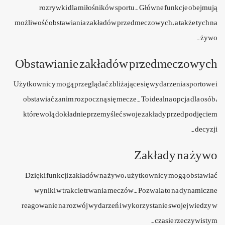
rozrywki dla miłośników sportu. Główne funkcje obejmują
możliwość obstawiania zakładów przedmeczowych, a także tych na
żywo.
Obstawianie zakładów przedmeczowych
Użytkownicy mogą przeglądać zbliżające się wydarzenia sportowe i
obstawiać zanim rozpoczną się mecze. To idealna opcja dla osób,
które wolą dokładnie przemyśleć swoje zakłady przed podjęciem
decyzji.
Zakłady na żywo
Dzięki funkcji zakładów na żywo, użytkownicy mogą obstawiać
wyniki w trakcie trwania meczów. Pozwala to na dynamiczne
reagowanie na rozwój wydarzeń i wykorzystanie swojej wiedzy w
czasie rzeczywistym.