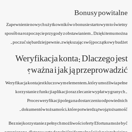
Bonusy powitalne
Zapewnienie nowych użytkowników o bonusie startowym to świetny
sposób na rozpoczęcie przygody z obstawianiem. Dzięki temu można
poczuć się bardziej pewnie, zwiększając swój początkowy budżet.
Weryfikacja konta: Dlaczego jest
ważna i jak ją przeprowadzić?
Weryfikacja konta jest kluczowym elementem, który umożliwia pełne
korzystanie z funkcji aplikacji oraz zlecanie wypłat wygranych.
Proces weryfikacji polega na dostarczeniu odpowiednich
dokumentów tożsamości, które potwierdzą twoją tożsamość.
Bez niej korzystanie z pełnych możliwości oferty Efortuna może być
ograniczone, dlatego warto dopełnić tej formalności jak najszybciej po