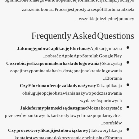
założeniu konta. Proces jest prosty, a zespół Efortuna udziela
wszelkiej niezbędnej pomocy.
Frequently Asked Questions
Jak mogę pobrać aplikację Efortuna?
Aplikację można
pobrać z Apple App Store lub Google Play.
Co zrobić, jeśli zapomniałem hasła do logowania?
Skorzystaj
z opcji przypominania hasła, dostępnej na ekranie logowania
Efortuna.
Czy Efortuna oferuje zakłady na żywo?
Tak, aplikacja
obsługuje opcje obstawiania na żywo podczas trwania
wydarzeń sportowych.
Jakie formy płatności są dostępne?
Można korzystać z
przelewów bankowych, kart kredytowych oraz popularnych e-
portfelów.
Czy proces weryfikacji jest obowiązkowy?
Tak, weryfikacja
konta jest wymagana do korzystania z pełni usług Efortuna.