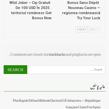
Wild Joker – Cip Gratuit
Bonus Sans Dépôt
De 100 USD În 2025 .
Nouveau Casino —
teritoriul românesc Get
regiunea românească
Bonus Now
Try Your Luck
NEXT
PREV
Comments are closed, but
trackbacks
and pingbacks are open.
حالیہ پوسٹیں
Plus Rapide Défaut Méthode Daction Et Échéanciers — République
française Claim Free Spins