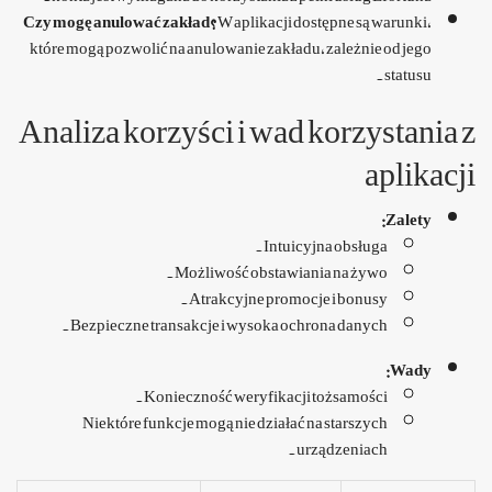
Czy mogę anulować zakład?
W aplikacji dostępne są warunki,
które mogą pozwolić na anulowanie zakładu, zależnie od jego
statusu.
Analiza korzyści i wad korzystania z
aplikacji
Zalety:
Intuicyjna obsługa.
Możliwość obstawiania na żywo.
Atrakcyjne promocje i bonusy.
Bezpieczne transakcje i wysoka ochrona danych.
Wady:
Konieczność weryfikacji tożsamości.
Niektóre funkcje mogą nie działać na starszych
urządzeniach.