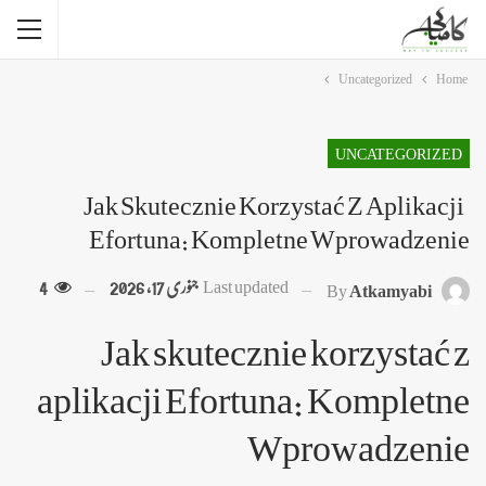
Uncategorized
Home
UNCATEGORIZED
Jak Skutecznie Korzystać Z Aplikacji
Efortuna: Kompletne Wprowadzenie
Last updated
جنوری 17, 2026
4
By
Atkamyabi
Jak skutecznie korzystać z
aplikacji Efortuna: Kompletne
Wprowadzenie