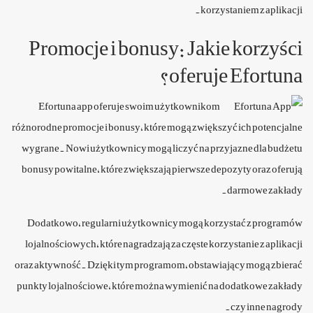
korzystaniem z aplikacji.
Promocje i bonusy: Jakie korzyści
oferuje Efortuna?
Efortuna app oferuje swoim użytkownikom
różnorodne promocje i bonusy, które mogą zwiększyć ich potencjalne
wygrane. Nowi użytkownicy mogą liczyć na przyjazne dla budżetu
bonusy powitalne, które zwiększają pierwsze depozyty oraz oferują
darmowe zakłady.
Dodatkowo, regularni użytkownicy mogą korzystać z programów
lojalnościowych, które nagradzają za częste korzystanie z aplikacji
oraz aktywność. Dzięki tym programom, obstawiający mogą zbierać
punkty lojalnościowe, które można wymienić na dodatkowe zakłady
czy inne nagrody.