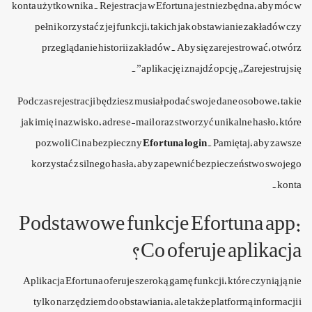
konta użytkownika. Rejestracja w Efortuna jest niezbędna, aby móc w
pełni korzystać z jej funkcji, takich jak obstawianie zakładów czy
przeglądanie historii zakładów. Aby się zarejestrować, otwórz
aplikację i znajdź opcję „Zarejestruj się”.
Podczas rejestracji będziesz musiał podać swoje dane osobowe, takie
jak imię i nazwisko, adres e-mail oraz stworzyć unikalne hasło, które
pozwoli Ci na bezpieczny
Efortuna login
. Pamiętaj, aby zawsze
korzystać z silnego hasła, aby zapewnić bezpieczeństwo swojego
konta.
Podstawowe funkcje Efortuna app:
Co oferuje aplikacja?
Aplikacja Efortuna oferuje szeroką gamę funkcji, które czynią ją nie
tylko narzędziem do obstawiania, ale także platformą informacji i